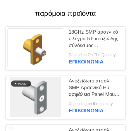
VR
SHOW
παρόμοια προϊόντα
SITEMAP
18GHz SMP αρσενικό
πλέγμα RF κοαξιώδης
σύνδεσμος
PRIVACY
περιορισμένος Detent
Depending On The Quantity MOQ:50pcs，No MOQ Restriction If In Stocks
POLICY
Through Hole Solder
ΕΠΙΚΟΙΝΩΝΊΑ
Attachment Flange
Mount για εξοπλισμό
τηλεμετρίας και
Ανοξείδωτο ατσάλι
συστήματα ραντάρ
SMP Αρσενικό Ημι-
ασφάλεια Panel Mount
SMP Βύσμα 2 οπών
Depending on the quantity MOQ:50
Φλάντζα Στήριξης
ΕΠΙΚΟΙΝΩΝΊΑ
Περιορισμένη
Ασφάλεια Συχνότητα
Έως 18GHz
Ανοξείδωτο ατσάλι