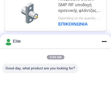
SMP RF υποδοχή
αρσενικής φλάντζας
περιορισμένης
Depending on the quantity MOQ:σε απόθεμα
συγκράτησης 18 GHz
ΕΠΙΚΟΙΝΩΝΊΑ
50 Ohm
Elite
Λαϊκή κατηγορία
Όλα
5:04 AM
Συνδετήρας SMA RF
Συνδετήρας SMP RF
Good day, what product are you looking for?
Συνδετήρας SMPM
συνδετήρας 1.0mm
RF
RF
συνδετήρας 1.85mm
συνδετήρας 2.4mm
RF
RF