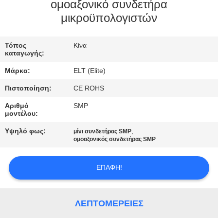
ΈΛΕΓΧΟΣ
ομοαξονικό συνδετήρα
μικροϋπολογιστών
ΜΑΣ
Τόπος
Κίνα
ΕΛΆΤΕ
καταγωγής:
ΣΕ
Μάρκα:
ELT (Elite)
ΕΠΑΦΉ
Πιστοποίηση:
CE ROHS
ΜΕ
Αριθμό
SMP
μοντέλου:
ΕΙΔΉΣΕΙΣ
Υψηλό φως:
,
μίνι συνδετήρας SMP
ομοαξονικός συνδετήρας SMP
ΖΗΤΉΣΤΕ
ΕΠΑΦΉ!
ΈΝΑ
ΑΠΌΣΠΑΣΜΑ
ΛΕΠΤΟΜΈΡΕΙΕΣ