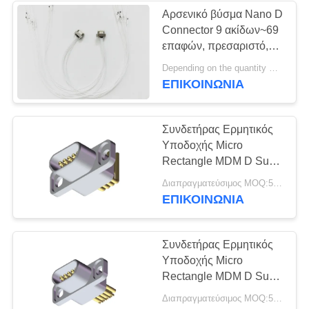
Αρσενικό βύσμα Nano D
Connector 9 ακίδων~69
135
επαφών, πρεσαριστό,
συνδετήρας 2.92mm
μήκος καλωδίου 200cm
Depending on the quantity MOQ:30
ΕΠΙΚΟΙΝΩΝΊΑ
RF
Συνδετήρας Ερμητικός
Υποδοχής Micro
Rectangle MDM D Sub
9 ακίδων
15
Διαπραγματεύσιμος MOQ:5 τεμ
ΕΠΙΚΟΙΝΩΝΊΑ
συνδετήρας 3.5mm
RF
Συνδετήρας Ερμητικός
Υποδοχής Micro
Rectangle MDM D Sub
9 ακίδων
Διαπραγματεύσιμος MOQ:5 τεμ