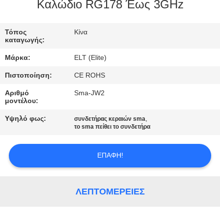
ΈΛΕΓΧΟΣ
Καλώδιο RG178 Έως 3GHz
ΜΑΣ
Τόπος
Κίνα
καταγωγής:
ΕΛΆΤΕ
Μάρκα:
ELT (Elite)
ΣΕ
Πιστοποίηση:
CE ROHS
ΕΠΑΦΉ
Αριθμό
Sma-JW2
ΜΕ
μοντέλου:
Υψηλό φως:
,
συνδετήρας κεραιών sma
ΕΙΔΉΣΕΙΣ
το sma πείθει το συνδετήρα
ΕΠΑΦΉ!
ΖΗΤΉΣΤΕ
ΈΝΑ
ΑΠΌΣΠΑΣΜΑ
ΛΕΠΤΟΜΈΡΕΙΕΣ