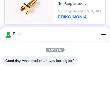
βουλωμάτων
τοποθετούν τον
Διαπραγματεύσιμος MOQ:100
ομοαξονικό συνδετήρα
ΕΠΙΚΟΙΝΩΝΊΑ
SMA RF
Connectors/SMA
Elite
Λαϊκή κατηγορία
Όλα
12:43 PM
Συνδετήρας SMA RF
Συνδετήρας SMP RF
Good day, what product are you looking for?
Συνδετήρας SMPM
συνδετήρας 1.0mm
RF
RF
συνδετήρας 1.85mm
συνδετήρας 2.4mm
RF
RF
συνδετήρας 2.92mm
συνδετήρας 3.5mm