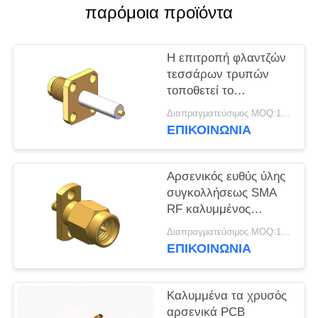
VR
παρόμοια προϊόντα
SHOW
Η επιτροπή φλαντζών
SITEMAP
τεσσάρων τρυπών
τοποθετεί το
συνδετήρα 50Ω 18GHz
PRIVACY
Διαπραγματεύσιμος MOQ:100pcs
SMA RF
ΕΠΙΚΟΙΝΩΝΊΑ
POLICY
Αρσενικός ευθύς ύλης
συγκολλήσεως SMA
RF καλυμμένος
χρυσός πείθει το
Διαπραγματεύσιμος MOQ:100PCS
συνδετήρα
ΕΠΙΚΟΙΝΩΝΊΑ
Καλυμμένα τα χρυσός
αρσενικά PCB