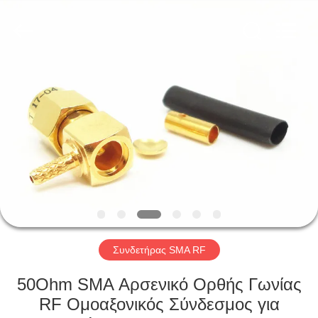
Xi'an
Elite
Electronics
Co.,
Ltd..
All
Rights
Reserved.
ΣΠΊΤΙ
ΠΡΟΪΌΝΤΑ
ΠΕΡΊΠΟΥ
ΕΜΕΊΣ
ΓΎΡΟΣ
ΕΡΓΟΣΤΑΣΊΩΝ
Συνδετήρας SMA RF
50Ohm SMA Αρσενικό Ορθής Γωνίας
ΠΟΙΟΤΙΚΌΣ
RF Ομοαξονικός Σύνδεσμος για