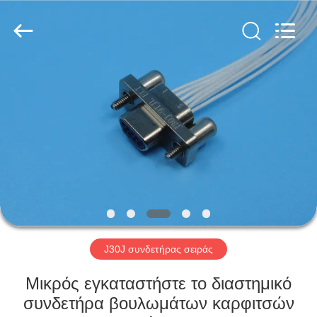
Xi'an
Elite
Electronics
Co.,
Ltd..
All
Rights
Reserved.
ΣΠΊΤΙ
ΠΡΟΪΌΝΤΑ
ΠΕΡΊΠΟΥ
ΕΜΕΊΣ
ΓΎΡΟΣ
ΕΡΓΟΣΤΑΣΊΩΝ
J30J συνδετήρας σειράς
Μικρός εγκαταστήστε το διαστημικό
ΠΟΙΟΤΙΚΌΣ
συνδετήρα βουλωμάτων καρφιτσών