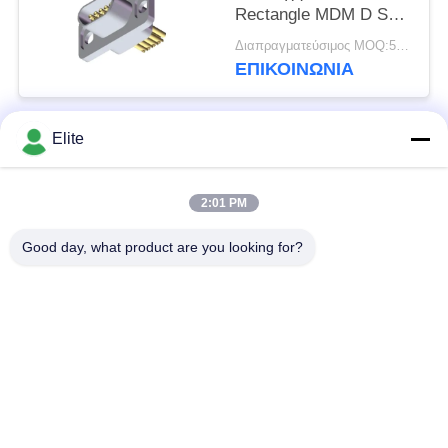
Rectangle MDM D Sub
9 ακίδων
Διαπραγματεύσιμος MOQ:5 τεμ
ΕΠΙΚΟΙΝΩΝΊΑ
Elite
Λαϊκή κατηγορία
Όλα
2:01 PM
Συνδετήρας SMA RF
Συνδετήρας SMP RF
Good day, what product are you looking for?
Συνδετήρας SMPM
συνδετήρας 1.0mm
RF
RF
συνδετήρας 1.85mm
συνδετήρας 2.4mm
RF
RF
συνδετήρας 2.92mm
συνδετήρας 3.5mm