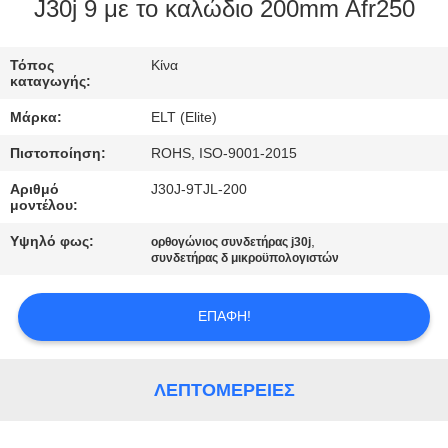
ΈΛΕΓΧΟΣ
J30j 9 με το καλώδιο 200mm Afr250
ΜΑΣ
Τόπος
Κίνα
καταγωγής:
ΕΛΆΤΕ
Μάρκα:
ELT (Elite)
ΣΕ
Πιστοποίηση:
ROHS, ISO-9001-2015
ΕΠΑΦΉ
Αριθμό
J30J-9TJL-200
ΜΕ
μοντέλου:
Υψηλό φως:
,
ορθογώνιος συνδετήρας j30j
ΕΙΔΉΣΕΙΣ
συνδετήρας δ μικροϋπολογιστών
ΕΠΑΦΉ!
ΖΗΤΉΣΤΕ
ΈΝΑ
ΑΠΌΣΠΑΣΜΑ
ΛΕΠΤΟΜΈΡΕΙΕΣ