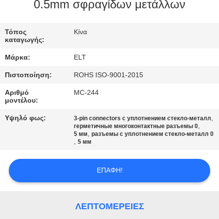
ΈΛΕΓΧΟΣ
0.5mm σφραγίδων μετάλλων
ΜΑΣ
Τόπος
Κίνα
καταγωγής:
ΕΛΆΤΕ
Μάρκα:
ELT
ΣΕ
Πιστοποίηση:
ROHS ISO-9001-2015
ΕΠΑΦΉ
Αριθμό
MC-244
ΜΕ
μοντέλου:
Υψηλό φως:
,
3-pin connectors с уплотнением стекло-металл
,
ΕΙΔΉΣΕΙΣ
герметичные многоконтактные разъемы 0
,
5 мм
разъемы с уплотнением стекло-металл 0
,
5 мм
ΖΗΤΉΣΤΕ
ΕΠΑΦΉ!
ΈΝΑ
ΑΠΌΣΠΑΣΜΑ
ΛΕΠΤΟΜΈΡΕΙΕΣ