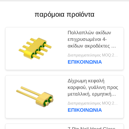
VR
SHOW
παρόμοια προϊόντα
SITEMAP
Πολλαπλών ακίδων
επιχρυσωμένοι 4-
ακίδων ακροδέκτες με
PRIVACY
ερμητικούς
Διαπραγματεύσιμος MOQ:200 pcs
POLICY
συνδέσμους MC-677-
ΕΠΙΚΟΙΝΩΝΊΑ
JH για γυάλινο υλικό
7052
Δίχρωμη κεφαλή
καρφιού, γυάλινη προς
μεταλλική, ερμητική
στεγανοποιητική
Διαπραγματεύσιμος MOQ:200 pcs
κεφαλή με επιφάνεια
ΕΠΙΚΟΙΝΩΝΊΑ
συγκόλλησης χρυσού
σύρματος MC-628-JH