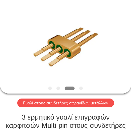
Xi'an
Elite
Electronics
Co.,
Ltd..
All
Rights
Reserved.
ΣΠΊΤΙ
ΠΡΟΪΌΝΤΑ
ΠΕΡΊΠΟΥ
ΕΜΕΊΣ
ΓΎΡΟΣ
ΕΡΓΟΣΤΑΣΊΩΝ
Γυαλί στους συνδετήρες σφραγίδων μετάλλων
3 ερμητικό γυαλί επιγραφών
ΠΟΙΟΤΙΚΌΣ
καρφιτσών Multi-pin στους συνδετήρες