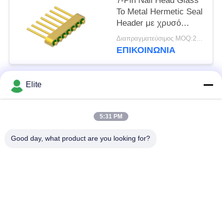
7-Pin Nail Head Glass
To Metal Hermetic Seal
Header με χρυσό
σύρμα επιφάνειας
Διαπραγματεύσιμος MOQ:200 pcs
σύνδεσης MC-630-JH
ΕΠΙΚΟΙΝΩΝΊΑ
Elite
Λαϊκή κατηγορία
Όλα
5:31 PM
Συνδετήρας SMA RF
Συνδετήρας SMP RF
Good day, what product are you looking for?
Συνδετήρας SMPM
συνδετήρας 1.0mm
RF
RF
συνδετήρας 1.85mm
συνδετήρας 2.4mm
RF
RF