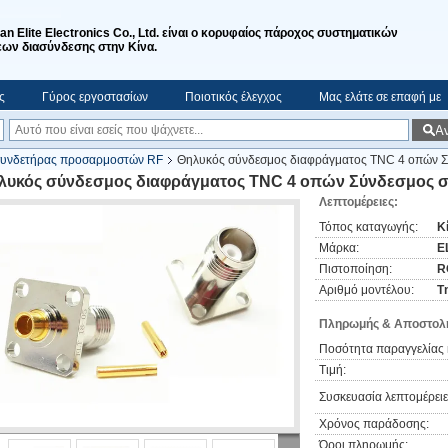
'an Elite Electronics Co., Ltd. είναι ο κορυφαίος πάροχος συστηματικών
ων διασύνδεσης στην Κίνα.
ς
Γύρος εργοστασίων
Ποιοτικός έλεγχος
Μας ελάτε σε επαφή με
Α
συνδετήρας προσαρμοστών RF
Θηλυκός σύνδεσμος διαφράγματος TNC 4 οπών Σ
λυκός σύνδεσμος διαφράγματος TNC 4 οπών Σύνδεσμος σ
Λεπτομέρειες:
Τόπος καταγωγής:
Κ
Μάρκα:
EL
Πιστοποίηση:
R
Αριθμό μοντέλου:
T
Πληρωμής & Αποστολή
Ποσότητα παραγγελίας 
Τιμή:
Συσκευασία λεπτομέρειε
Χρόνος παράδοσης:
Όροι πληρωμής: