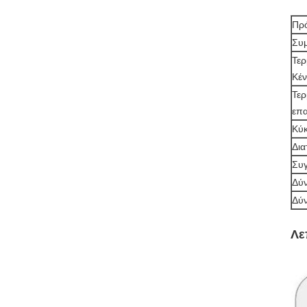
Πρ
Συ
Τερ
Κέ
Τερ
επ
Κύκ
Δι
Συ
Δύ
Δύ
Λε