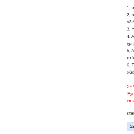
1, 
2, 
αδι
3, 
4, 
χρη
5, 
πτύ
6, 
αξι
ΣΗ
Έχο
επι
ετι
Στ