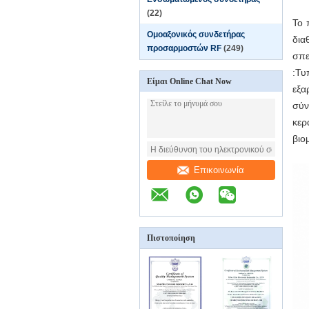
(22)
Το 
Ομοαξονικός συνδετήρας
δια
προσαρμοστών RF
(249)
σπε
:Τυ
Είμαι Online Chat Now
εξα
σύν
κερ
βιο
Επικοινωνία
Πιστοποίηση