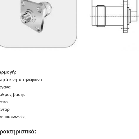
αρμογή:
ινητά κινητά τηλέφωνα
ργανα
ταθμός βάσης
ίκτυο
αντάρ
λεπικοινωνίες
ρακτηριστικά: