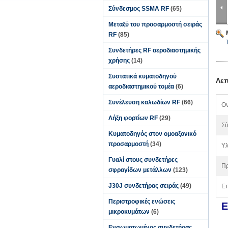
Σύνδεσμος SSMA RF
(65)
Μεταξύ του προσαρμοστή σειράς
RF
(85)
Συνδετήρες RF αεροδιαστημικής
χρήσης
(14)
Συστατικά κυματοδηγού
Λεπ
αεροδιαστημικού τομέα
(6)
Συνέλευση καλωδίων RF
(66)
Ον
Λήξη φορτίων RF
(29)
Σύ
Κυματοδηγός στον ομοαξονικό
προσαρμοστή
(34)
Υλ
Γυαλί στους συνδετήρες
Πρ
σφραγίδων μετάλλων
(123)
J30J συνδετήρας σειράς
(49)
Επ
Περιστροφικές ενώσεις
Ε
μικροκυμάτων
(6)
Ενσωματωμένος συνδετήρας