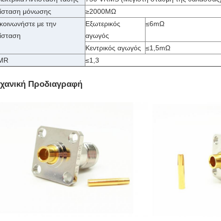
ίσταση μόνωσης
≥2000MΩ
κοινωνήστε με την
Εξωτερικός
≤6mΩ
ίσταση
αγωγός
Κεντρικός αγωγός
≤1,5mΩ
MR
≤1,3
χανική Προδιαγραφή