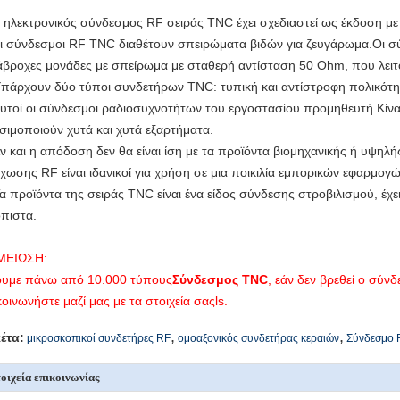
ο ηλεκτρονικός σύνδεσμος RF σειράς TNC έχει σχεδιαστεί ως έκδοση 
οι σύνδεσμοι RF TNC διαθέτουν σπειρώματα βιδών για ζευγάρωμα.Οι σύ
άβροχες μονάδες με σπείρωμα με σταθερή αντίσταση 50 Ohm, που λε
Υπάρχουν δύο τύποι συνδετήρων TNC: τυπική και αντίστροφη πολικότ
Αυτοί οι σύνδεσμοι ραδιοσυχνοτήτων του εργοστασίου προμηθευτή Κί
σιμοποιούν χυτά και χυτά εξαρτήματα.
Αν και η απόδοση δεν θα είναι ίση με τα προϊόντα βιομηχανικής ή υψηλ
χωσης RF είναι ιδανικοί για χρήση σε μια ποικιλία εμπορικών εφαρμογ
Τα προϊόντα της σειράς TNC είναι ένα είδος σύνδεσης στροβιλισμού, έχε
όπιστα.
ΜΕΙΩΣΗ:
υμε πάνω από 10.000 τύπους
Σύνδεσμος TNC
, εάν δεν βρεθεί ο σύν
κοινωνήστε μαζί μας με τα στοιχεία σας
ls
.
,
,
κέτα:
μικροσκοπικοί συνδετήρες RF
ομοαξονικός συνδετήρας κεραιών
Σύνδεσμο 
οιχεία επικοινωνίας