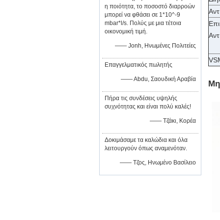
η ποιότητα, το ποσοστό διαρροών
Αντ
μπορεί να φθάσει σε 1*10^-9
mbar*l/s. Πολύς με μια τέτοια
Επι
οικονομική τιμή.
Αντ
—— Jonh, Ηνωμένες Πολιτείες
VS
Επαγγελματικός πωλητής
—— Abdu, Σαουδική Αραβία
Μη
Πήρα τις συνδέσεις υψηλής
συχνότητας και είναι πολύ καλές!
—— Τζάκι, Κορέα
Δοκιμάσαμε τα καλώδια και όλα
λειτουργούν όπως αναμενόταν.
—— Τζος, Ηνωμένο Βασίλειο