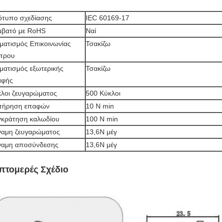
ότυπο σχεδίασης
IEC 60169-17
μβατό με RoHS
Ναί
ματισμός Επικοινωνίας
Τσακίζω
ντρου
ματισμός εξωτερικής
Τσακίζω
αφής
λοι ζευγαρώματος
500 Κύκλοι
ατήρηση επαφών
10 N min
γκράτηση καλωδίου
100 N min
ναμη ζευγαρώματος
13,6Ν μέγ
ναμη αποσύνδεσης
13,6Ν μέγ
πτομερές Σχέδιο