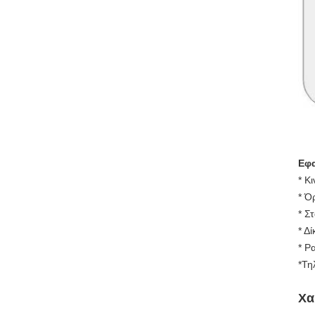
Εφ
* Κ
* Ό
* Σ
* Δ
* Ρ
*Τη
Χα