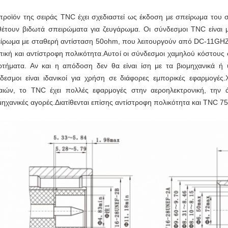
προϊόν της σειράς TNC έχει σχεδιαστεί ως έκδοση με σπείρωμα του
θέτουν βιδωτά σπειρώματα για ζευγάρωμα. Οι σύνδεσμοι TNC είναι μ
ίρωμα με σταθερή αντίσταση 50ohm, που λειτουργούν από DC-11GH
πική και αντίστροφη πολικότητα.Αυτοί οι σύνδεσμοι χαμηλού κόστους
ρτήματα. Αν και η απόδοση δεν θα είναι ίση με τα βιομηχανικά ή 
δεσμοι είναι ιδανικοί για χρήση σε διάφορες εμπορικές εφαρμογές.
αιών, το TNC έχει πολλές εφαρμογές στην αεροηλεκτρονική, την άμυ
μηχανικές αγορές.Διατίθενται επίσης αντίστροφη πολικότητα και TNC 7