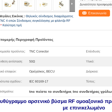
Δυνατότητα προσφοράς
Επικοινωνία
Μεγάλες Εικόνας :
Θηλυκός σύνδεσμος διαφράγματος
TNC 4 οπών Σύνδεσμος συγκόλλησης με φλάντζα RF
Καλύτερη τιμή
τομερής Περιγραφή Προϊόντος
ομασία προϊόντος:
TNC Conector
Επένδυση:
νθετη αντίσταση:
50Ω
Υλικό:
ικό επαφών:
Ορείχαλκος, BECU
Διάρκεια:
ότυπα σχεδίου::
IEC 60169-17
Τύπος:
tnc πείστε το συνδετήρα
tnc συνδετήρας γρύλω
ισημαίνω:
,
υθύγραμμο αρσενικό βύσμα RF ομοαξονικό π
με επινικελωμένο