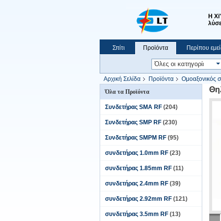
Η Xi
λύσε
Σπίτι
Προϊόντα
Περίπου εμεί
Ειδήσεις
Εμφάνιση VR
Αρχική Σελίδα
Προϊόντα
Ομοαξονικός 
Θη
Όλα τα Προϊόντα
Συνδετήρας SMA RF
(204)
Συνδετήρας SMP RF
(230)
Συνδετήρας SMPM RF
(95)
συνδετήρας 1.0mm RF
(23)
συνδετήρας 1.85mm RF
(11)
συνδετήρας 2.4mm RF
(39)
συνδετήρας 2.92mm RF
(121)
συνδετήρας 3.5mm RF
(13)