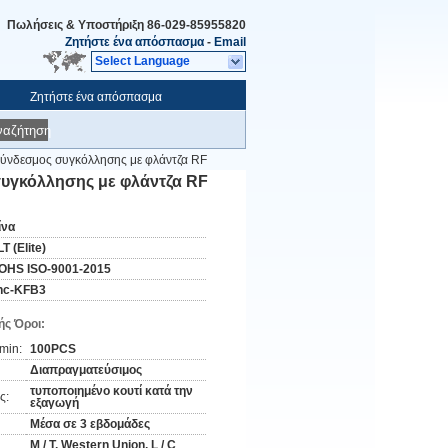
Πωλήσεις & Υποστήριξη
86-029-85955820
Ζητήστε ένα απόσπασμα
-
Email
Select Language
Ζητήστε ένα απόσπασμα
ναζήτηση
ύνδεσμος συγκόλλησης με φλάντζα RF
υγκόλλησης με φλάντζα RF
ίνα
T (Elite)
OHS ISO-9001-2015
nc-KFB3
ς Όροι:
min:
100PCS
Διαπραγματεύσιμος
τυποποιημένο κουτί κατά την
ς:
εξαγωγή
Μέσα σε 3 εβδομάδες
Μ / Τ, Western Union, L / C