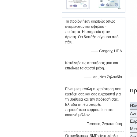
Το προϊόν ήταν ακριβώς όπως
αναμενόταν και υψηλού -
ποιότητα. Η υπηρεσία ήταν
άριστη. Θα διατάξει σίγουρα από
πάλι.
—— Gregory, ΗΠΑ
Κατάλαβε τις απαιτήσεις μου και
επιδίωξε τα σωστά μέρη.
—— Ian, Νέα Ζηλανδία
Είναι μια μεγάλη ευχαρίστηση που
Πρ
εξετάζει σας και σας ευχαριστεί για
τη βοήθεια και την πρότασή σας.
Ελπίδα ότι θα υπάρξει
Ηλε
περισσότερο copperation στο
Αντ
κοντινό μέλλον.
Εύρ
—— Terence, Σιγκαπούρη
Μετ
Οι συνδετήρες SMP είναι υψηλοί -
Διη