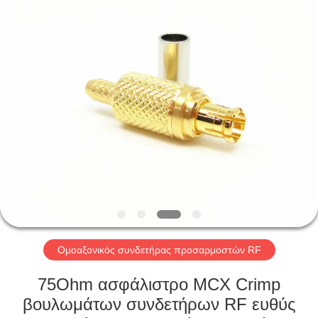
Xi'an
Elite
Electronics
Co.,
Ltd..
All
Rights
Reserved.
ΣΠΊΤΙ
ΠΡΟΪΌΝΤΑ
ΠΕΡΊΠΟΥ
ΕΜΕΊΣ
ΓΎΡΟΣ
ΕΡΓΟΣΤΑΣΊΩΝ
Ομοαξονικός συνδετήρας προσαρμοστών RF
75Ohm ασφάλιστρο MCX Crimp
ΠΟΙΟΤΙΚΌΣ
βουλωμάτων συνδετήρων RF ευθύς