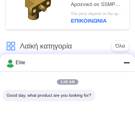
Αρσενικό σε SSMP
Θηλυκό SMP σε SSMP
The price depend on the quantity MOQ:MOQ 50 κομμάτια
Βύσμα σε Υποδοχή RF
ΕΠΙΚΟΙΝΩΝΊΑ
Ομοαξονικός
Προσαρμογέας έως
40GHz
Λαϊκή κατηγορία
Όλα
Elite
Συνδετήρας SMA RF
Συνδετήρας SMP RF
1:45 AM
Συνδετήρας SMPM
συνδετήρας 1.0mm
RF
RF
Good day, what product are you looking for?
συνδετήρας 1.85mm
συνδετήρας 2.4mm
RF
RF
συνδετήρας 2.92mm
συνδετήρας 3.5mm