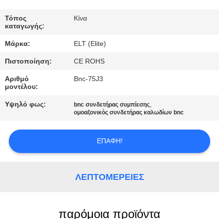
ΈΛΕΓΧΟΣ
Τόπος
Κίνα
καταγωγής:
ΜΑΣ
Μάρκα:
ELT (Elite)
ΕΛΆΤΕ
Πιστοποίηση:
CE ROHS
ΣΕ
Αριθμό
Bnc-75J3
ΕΠΑΦΉ
μοντέλου:
ΜΕ
Υψηλό φως:
,
bnc συνδετήρας συμπίεσης
ομοαξονικός συνδετήρας καλωδίων bnc
ΕΙΔΉΣΕΙΣ
ΕΠΑΦΉ!
ΖΗΤΉΣΤΕ
ΈΝΑ
ΛΕΠΤΟΜΈΡΕΙΕΣ
ΑΠΌΣΠΑΣΜΑ
παρόμοια προϊόντα