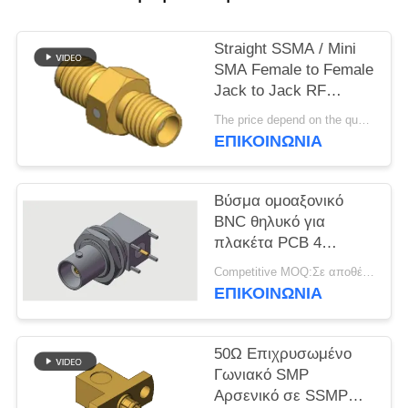
VR
SHOW
Straight SSMA / Mini
SMA Female to Female
SITEMAP
Jack to Jack RF
Coaxial Adapters Up to
The price depend on the quantity MOQ:MOQ 50 κομμάτια
18GHz
ΕΠΙΚΟΙΝΩΝΊΑ
PRIVACY
POLICY
Βύσμα ομοαξονικό
BNC θηλυκό για
πλακέτα PCB 4
ποδιών, συγκόλλησης
Competitive MOQ:Σε αποθέματα
μέσω οπής, έως 4
ΕΠΙΚΟΙΝΩΝΊΑ
GHz σε εμπορικά
περιβάλλοντα
50Ω Επιχρυσωμένο
Γωνιακό SMP
Αρσενικό σε SSMP