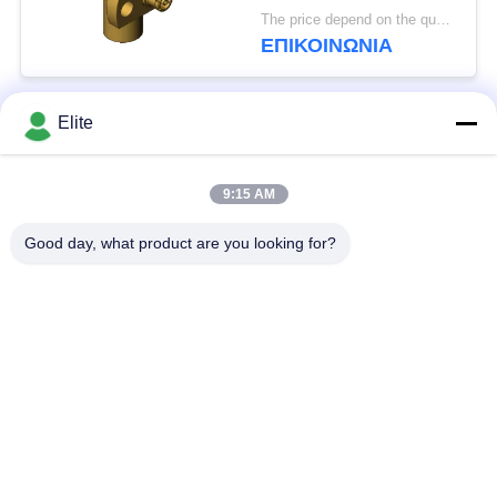
Θηλυκό SMP σε SSMP
The price depend on the quantity MOQ:MOQ 50 κομμάτια
Βύσμα σε Υποδοχή RF
ΕΠΙΚΟΙΝΩΝΊΑ
Ομοαξονικός
Προσαρμογέας έως
40GHz
Elite
Λαϊκή κατηγορία
Όλα
9:15 AM
Συνδετήρας SMA RF
Συνδετήρας SMP RF
Good day, what product are you looking for?
Συνδετήρας SMPM
συνδετήρας 1.0mm
RF
RF
συνδετήρας 1.85mm
συνδετήρας 2.4mm
RF
RF
συνδετήρας 2.92mm
συνδετήρας 3.5mm
RF
RF