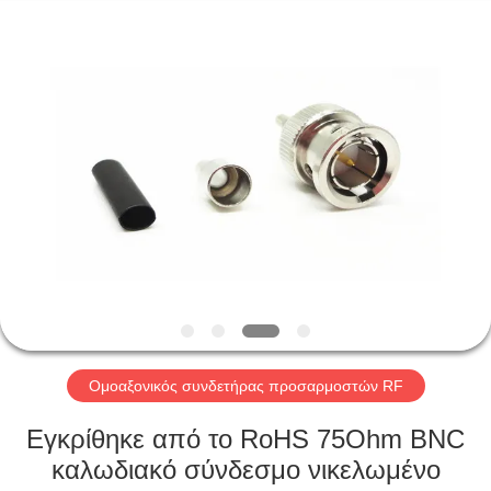
Xi'an
Elite
Electronics
Co.,
Ltd..
All
Rights
Reserved.
ΣΠΊΤΙ
ΠΡΟΪΌΝΤΑ
ΠΕΡΊΠΟΥ
ΕΜΕΊΣ
ΓΎΡΟΣ
ΕΡΓΟΣΤΑΣΊΩΝ
Ομοαξονικός συνδετήρας προσαρμοστών RF
Εγκρίθηκε από το RoHS 75Ohm BNC
ΠΟΙΟΤΙΚΌΣ
καλωδιακό σύνδεσμο νικελωμένο