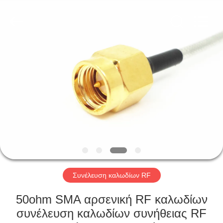
Xi'an
Elite
Electronics
Co.,
Ltd..
All
Rights
Reserved.
ΣΠΊΤΙ
ΠΡΟΪΌΝΤΑ
ΠΕΡΊΠΟΥ
ΕΜΕΊΣ
ΓΎΡΟΣ
ΕΡΓΟΣΤΑΣΊΩΝ
Συνέλευση καλωδίων RF
50ohm SMA αρσενική RF καλωδίων
ΠΟΙΟΤΙΚΌΣ
συνέλευση καλωδίων συνήθειας RF