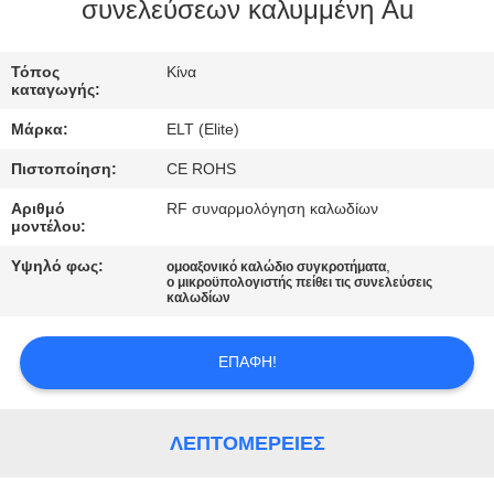
ΈΛΕΓΧΟΣ
συνελεύσεων καλυμμένη Au
ΜΑΣ
Τόπος
Κίνα
καταγωγής:
ΕΛΆΤΕ
Μάρκα:
ELT (Elite)
ΣΕ
Πιστοποίηση:
CE ROHS
ΕΠΑΦΉ
Αριθμό
RF συναρμολόγηση καλωδίων
ΜΕ
μοντέλου:
Υψηλό φως:
,
ομοαξονικό καλώδιο συγκροτήματα
ο μικροϋπολογιστής πείθει τις συνελεύσεις
ΕΙΔΉΣΕΙΣ
καλωδίων
ΖΗΤΉΣΤΕ
ΕΠΑΦΉ!
ΈΝΑ
ΑΠΌΣΠΑΣΜΑ
ΛΕΠΤΟΜΈΡΕΙΕΣ