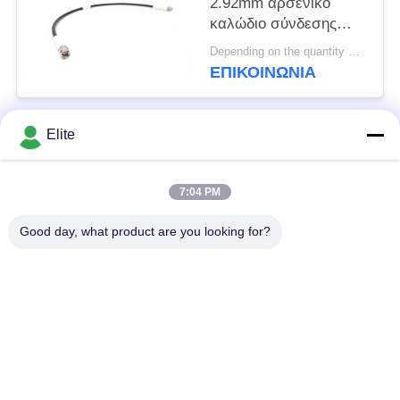
2.92mm αρσενικό
καλώδιο σύνδεσης
Συγκεντρώσεις
Depending on the quantity MOQ:30 τεμάχια για νέα παραγωγή
συχνότητας έως 40
ΕΠΙΚΟΙΝΩΝΊΑ
GHz και Προσαρμόστε
το μήκος καλωδίου
MF363A & CXN3507
Elite
Λαϊκή κατηγορία
ως 300mm, 500mm,
Όλα
1000mm, 1500mm,
2000mm
7:04 PM
Συνδετήρας SMA RF
Συνδετήρας SMP RF
Good day, what product are you looking for?
Συνδετήρας SMPM
συνδετήρας 1.0mm
RF
RF
συνδετήρας 1.85mm
συνδετήρας 2.4mm
RF
RF