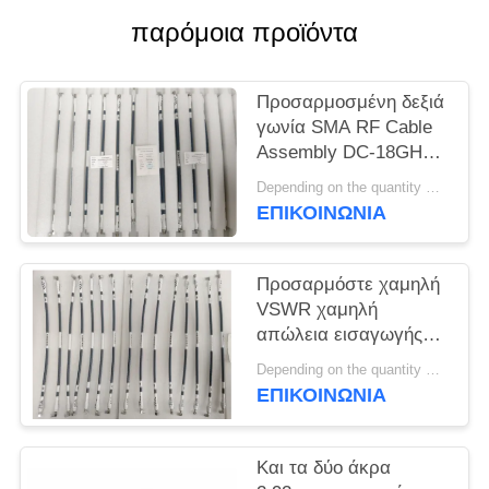
VR
παρόμοια προϊόντα
SHOW
Προσαρμοσμένη δεξιά
SITEMAP
γωνία SMA RF Cable
Assembly DC-18GHz
PRIVACY
Mating CXN 3450 για
Depending on the quantity MOQ:15 τεμ για προσαρμογή
RF Module - Διπλό
ΕΠΙΚΟΙΝΩΝΊΑ
POLICY
τέλος Προσαρμόσιμο
Προσαρμόστε χαμηλή
VSWR χαμηλή
απώλεια εισαγωγής
SMA RF
Depending on the quantity MOQ:15 τεμ για προσαρμογή
συναρμολόγηση
ΕΠΙΚΟΙΝΩΝΊΑ
καλωδίου DC ~ 18GHz
με διαφορετικό μήκος
για τη μετάδοση
Και τα δύο άκρα
σήματος