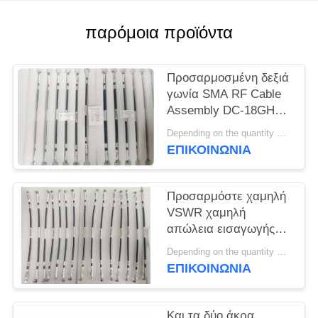
VR
SHOW
παρόμοια προϊόντα
SITEMAP
Προσαρμοσμένη δεξιά
γωνία SMA RF Cable
Assembly DC-18GHz
PRIVACY
Mating CXN 3450 για
Depending on the quantity MOQ:15 τεμ για προσαρμογή
POLICY
RF Module - Διπλό
ΕΠΙΚΟΙΝΩΝΊΑ
τέλος Προσαρμόσιμο
Προσαρμόστε χαμηλή
VSWR χαμηλή
απώλεια εισαγωγής
SMA RF
Depending on the quantity MOQ:15 τεμ για προσαρμογή
συναρμολόγηση
ΕΠΙΚΟΙΝΩΝΊΑ
καλωδίου DC ~ 18GHz
με διαφορετικό μήκος
για τη μετάδοση
Και τα δύο άκρα