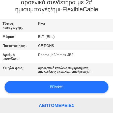
ΈΛΕΓΧΟΣ
αρσενικό συνδετήρα με 2#
ημισυμπαγές/ημι-FlexibleCable
ΜΑΣ
Τόπος
Κίνα
ΕΛΆΤΕ
καταγωγής:
ΣΕ
Μάρκα:
ELT (Elite)
ΕΠΑΦΉ
Πιστοποίηση:
CE ROHS
ΜΕ
Αριθμό
Rpsma-jb2/mmcx-JB2
μοντέλου:
ΕΙΔΉΣΕΙΣ
Υψηλό φως:
,
ομοαξονικό καλώδιο συγκροτήματα
συνελεύσεις καλωδίων συνήθειας RF
ΖΗΤΉΣΤΕ
ΕΠΑΦΉ!
ΈΝΑ
ΑΠΌΣΠΑΣΜΑ
ΛΕΠΤΟΜΈΡΕΙΕΣ