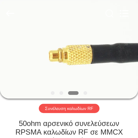
Xi'an
Elite
Electronics
Co.,
Ltd..
All
Rights
Reserved.
ΣΠΊΤΙ
ΠΡΟΪΌΝΤΑ
ΠΕΡΊΠΟΥ
ΕΜΕΊΣ
ΓΎΡΟΣ
ΕΡΓΟΣΤΑΣΊΩΝ
Συνέλευση καλωδίων RF
50ohm αρσενικό συνελεύσεων
ΠΟΙΟΤΙΚΌΣ
RPSMA καλωδίων RF σε MMCX