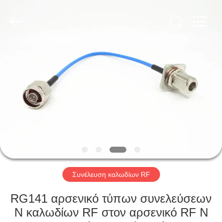
Xi'an
Elite
Electronics
Co.,
Ltd..
All
Rights
Reserved.
ΣΠΊΤΙ
ΠΡΟΪΌΝΤΑ
ΠΕΡΊΠΟΥ
ΕΜΕΊΣ
ΓΎΡΟΣ
ΕΡΓΟΣΤΑΣΊΩΝ
Συνέλευση καλωδίων RF
RG141 αρσενικό τύπων συνελεύσεων
ΠΟΙΟΤΙΚΌΣ
Ν καλωδίων RF στον αρσενικό RF Ν