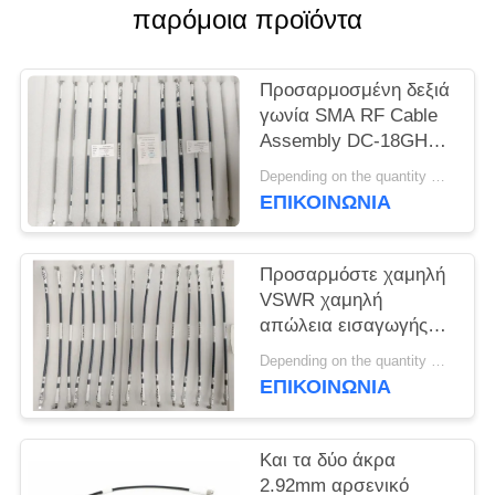
VR
παρόμοια προϊόντα
SHOW
Προσαρμοσμένη δεξιά
SITEMAP
γωνία SMA RF Cable
Assembly DC-18GHz
Mating CXN 3450 για
PRIVACY
Depending on the quantity MOQ:15 τεμ για προσαρμογή
RF Module - Διπλό
ΕΠΙΚΟΙΝΩΝΊΑ
POLICY
τέλος Προσαρμόσιμο
Προσαρμόστε χαμηλή
VSWR χαμηλή
απώλεια εισαγωγής
SMA RF
Depending on the quantity MOQ:15 τεμ για προσαρμογή
συναρμολόγηση
ΕΠΙΚΟΙΝΩΝΊΑ
καλωδίου DC ~ 18GHz
με διαφορετικό μήκος
για τη μετάδοση
Και τα δύο άκρα
σήματος
2.92mm αρσενικό