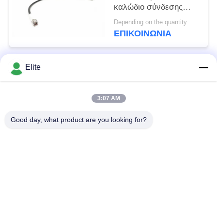
καλώδιο σύνδεσης
Συγκεντρώσεις
Depending on the quantity MOQ:30 τεμάχια για νέα παραγωγή
συχνότητας έως 40
ΕΠΙΚΟΙΝΩΝΊΑ
GHz και Προσαρμόστε
το μήκος καλωδίου
MF363A & CXN3507
Elite
Λαϊκή κατηγορία
ως 300mm, 500mm,
Όλα
1000mm, 1500mm,
2000mm
3:07 AM
Συνδετήρας SMA RF
Συνδετήρας SMP RF
Good day, what product are you looking for?
Συνδετήρας SMPM
συνδετήρας 1.0mm
RF
RF
συνδετήρας 1.85mm
συνδετήρας 2.4mm
RF
RF
συνδετήρας 2.92mm
συνδετήρας 3.5mm