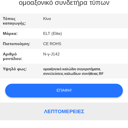
ΈΛΕΓΧΟΣ
ομοαξονικό συνδετήρα τύπων
ΜΑΣ
Τόπος
Κίνα
καταγωγής:
ΕΛΆΤΕ
Μάρκα:
ELT (Elite)
ΣΕ
Πιστοποίηση:
CE ROHS
ΕΠΑΦΉ
Αριθμό
Ν-γ-J142
ΜΕ
μοντέλου:
Υψηλό φως:
,
ομοαξονικό καλώδιο συγκροτήματα
ΕΙΔΉΣΕΙΣ
συνελεύσεις καλωδίων συνήθειας RF
ΕΠΑΦΉ!
ΖΗΤΉΣΤΕ
ΈΝΑ
ΑΠΌΣΠΑΣΜΑ
ΛΕΠΤΟΜΈΡΕΙΕΣ