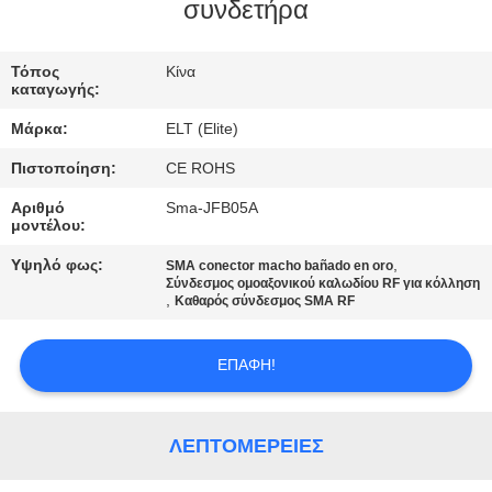
ΈΛΕΓΧΟΣ
συνδετήρα
ΜΑΣ
Τόπος
Κίνα
καταγωγής:
ΕΛΆΤΕ
Μάρκα:
ELT (Elite)
ΣΕ
Πιστοποίηση:
CE ROHS
ΕΠΑΦΉ
Αριθμό
Sma-JFB05A
ΜΕ
μοντέλου:
Υψηλό φως:
,
SMA conector macho bañado en oro
ΕΙΔΉΣΕΙΣ
Σύνδεσμος ομοαξονικού καλωδίου RF για κόλληση
,
Καθαρός σύνδεσμος SMA RF
ΖΗΤΉΣΤΕ
ΕΠΑΦΉ!
ΈΝΑ
ΑΠΌΣΠΑΣΜΑ
ΛΕΠΤΟΜΈΡΕΙΕΣ