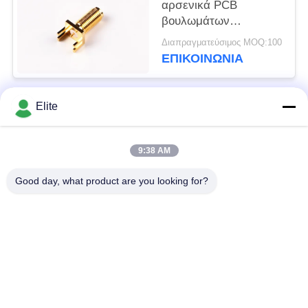
αρσενικά PCB
βουλωμάτων
τοποθετούν τον
Διαπραγματεύσιμος MOQ:100
ομοαξονικό συνδετήρα
ΕΠΙΚΟΙΝΩΝΊΑ
SMA RF
Connectors/SMA
Elite
Λαϊκή κατηγορία
Όλα
9:38 AM
Συνδετήρας SMA RF
Συνδετήρας SMP RF
Good day, what product are you looking for?
Συνδετήρας SMPM
συνδετήρας 1.0mm
RF
RF
συνδετήρας 1.85mm
συνδετήρας 2.4mm
RF
RF