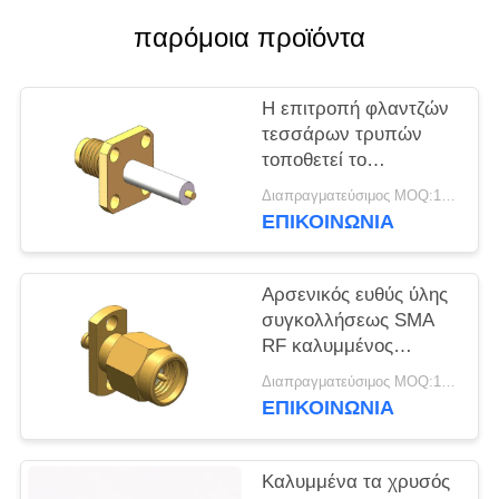
VR
παρόμοια προϊόντα
SHOW
Η επιτροπή φλαντζών
SITEMAP
τεσσάρων τρυπών
τοποθετεί το
PRIVACY
συνδετήρα 50Ω 18GHz
Διαπραγματεύσιμος MOQ:100pcs
SMA RF
POLICY
ΕΠΙΚΟΙΝΩΝΊΑ
Αρσενικός ευθύς ύλης
συγκολλήσεως SMA
RF καλυμμένος
χρυσός πείθει το
Διαπραγματεύσιμος MOQ:100PCS
συνδετήρα
ΕΠΙΚΟΙΝΩΝΊΑ
Καλυμμένα τα χρυσός