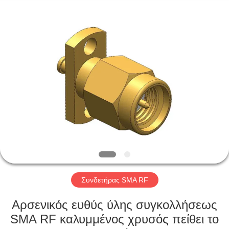
Xi'an
Elite
Electronics
Co.,
Ltd..
All
Rights
Reserved.
ΣΠΊΤΙ
ΠΡΟΪΌΝΤΑ
ΠΕΡΊΠΟΥ
ΕΜΕΊΣ
ΓΎΡΟΣ
ΕΡΓΟΣΤΑΣΊΩΝ
Συνδετήρας SMA RF
Αρσενικός ευθύς ύλης συγκολλήσεως
ΠΟΙΟΤΙΚΌΣ
SMA RF καλυμμένος χρυσός πείθει το