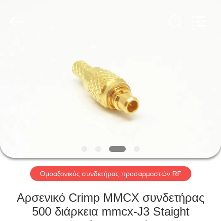
Xi'an
Elite
Electronics
Co.,
Ltd..
All
Rights
Reserved.
ΣΠΊΤΙ
ΠΡΟΪΌΝΤΑ
ΠΕΡΊΠΟΥ
ΕΜΕΊΣ
ΓΎΡΟΣ
ΕΡΓΟΣΤΑΣΊΩΝ
Ομοαξονικός συνδετήρας προσαρμοστών RF
Αρσενικό Crimp MMCX συνδετήρας
ΠΟΙΟΤΙΚΌΣ
500 διάρκεια mmcx-J3 Staight