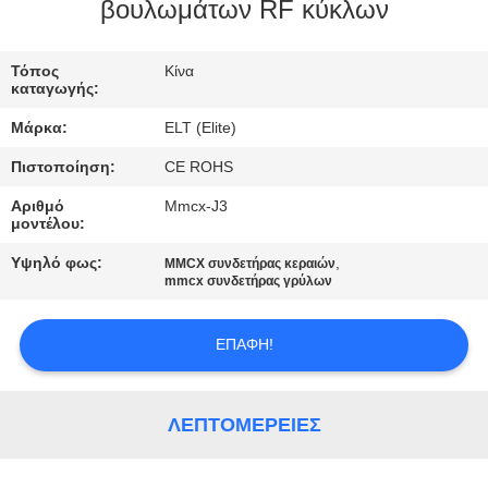
ΈΛΕΓΧΟΣ
βουλωμάτων RF κύκλων
ΜΑΣ
Τόπος
Κίνα
καταγωγής:
ΕΛΆΤΕ
Μάρκα:
ELT (Elite)
ΣΕ
Πιστοποίηση:
CE ROHS
ΕΠΑΦΉ
Αριθμό
Mmcx-J3
ΜΕ
μοντέλου:
Υψηλό φως:
,
MMCX συνδετήρας κεραιών
ΕΙΔΉΣΕΙΣ
mmcx συνδετήρας γρύλων
ΕΠΑΦΉ!
ΖΗΤΉΣΤΕ
ΈΝΑ
ΑΠΌΣΠΑΣΜΑ
ΛΕΠΤΟΜΈΡΕΙΕΣ