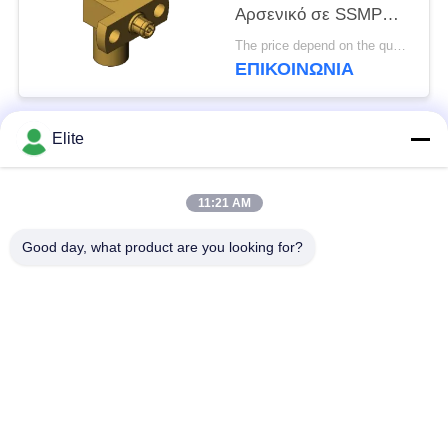
Αρσενικό σε SSMP
Θηλυκό SMP σε SSMP
The price depend on the quantity MOQ:MOQ 50 κομμάτια
Βύσμα σε Υποδοχή RF
ΕΠΙΚΟΙΝΩΝΊΑ
Ομοαξονικός
Προσαρμογέας έως
40GHz
Elite
Λαϊκή κατηγορία
Όλα
11:21 AM
Συνδετήρας SMA RF
Συνδετήρας SMP RF
Good day, what product are you looking for?
Συνδετήρας SMPM
συνδετήρας 1.0mm
RF
RF
συνδετήρας 1.85mm
συνδετήρας 2.4mm
RF
RF
συνδετήρας 2.92mm
συνδετήρας 3.5mm