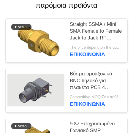
VR
παρόμοια προϊόντα
SHOW
Straight SSMA / Mini
SITEMAP
SMA Female to Female
Jack to Jack RF
Coaxial Adapters Up to
PRIVACY
The price depend on the quantity MOQ:MOQ 50 κομμάτια
18GHz
ΕΠΙΚΟΙΝΩΝΊΑ
POLICY
Βύσμα ομοαξονικό
BNC θηλυκό για
πλακέτα PCB 4
ποδιών, συγκόλλησης
Competitive MOQ:Σε αποθέματα
μέσω οπής, έως 4
ΕΠΙΚΟΙΝΩΝΊΑ
GHz σε εμπορικά
περιβάλλοντα
50Ω Επιχρυσωμένο
Γωνιακό SMP