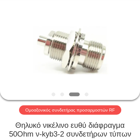
Xi'an
Elite
Electronics
Co.,
Ltd..
All
Rights
Reserved.
ΣΠΊΤΙ
ΠΡΟΪΌΝΤΑ
ΠΕΡΊΠΟΥ
ΕΜΕΊΣ
ΓΎΡΟΣ
ΕΡΓΟΣΤΑΣΊΩΝ
Ομοαξονικός συνδετήρας προσαρμοστών RF
Θηλυκό νικέλινο ευθύ διάφραγμα
ΠΟΙΟΤΙΚΌΣ
50Ohm ν-kyb3-2 συνδετήρων τύπων