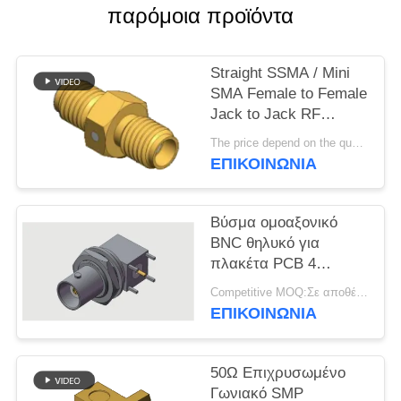
VR
παρόμοια προϊόντα
SHOW
Straight SSMA / Mini
SITEMAP
SMA Female to Female
Jack to Jack RF
Coaxial Adapters Up to
PRIVACY
The price depend on the quantity MOQ:MOQ 50 κομμάτια
18GHz
ΕΠΙΚΟΙΝΩΝΊΑ
POLICY
Βύσμα ομοαξονικό
BNC θηλυκό για
πλακέτα PCB 4
ποδιών, συγκόλλησης
Competitive MOQ:Σε αποθέματα
μέσω οπής, έως 4
ΕΠΙΚΟΙΝΩΝΊΑ
GHz σε εμπορικά
περιβάλλοντα
50Ω Επιχρυσωμένο
Γωνιακό SMP