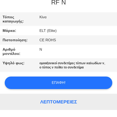
ΈΛΕΓΧΟΣ
RF Ν
ΜΑΣ
Τόπος
Κίνα
καταγωγής:
ΕΛΆΤΕ
Μάρκα:
ELT (Elite)
ΣΕ
Πιστοποίηση:
CE ROHS
ΕΠΑΦΉ
Αριθμό
N
ΜΕ
μοντέλου:
Υψηλό φως:
,
ομοαξονικοί συνδετήρες τύπων καλωδίων ν
ΕΙΔΉΣΕΙΣ
ο τύπος ν πείθει το συνδετήρα
ΕΠΑΦΉ!
ΖΗΤΉΣΤΕ
ΈΝΑ
ΑΠΌΣΠΑΣΜΑ
ΛΕΠΤΟΜΈΡΕΙΕΣ