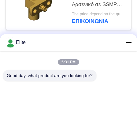
Αρσενικό σε SSMP
Θηλυκό SMP σε SSMP
The price depend on the quantity MOQ:MOQ 50 κομμάτια
Βύσμα σε Υποδοχή RF
ΕΠΙΚΟΙΝΩΝΊΑ
Ομοαξονικός
Προσαρμογέας έως
40GHz
Elite
Λαϊκή κατηγορία
Όλα
5:31 PM
Συνδετήρας SMA RF
Συνδετήρας SMP RF
Good day, what product are you looking for?
Συνδετήρας SMPM
συνδετήρας 1.0mm
RF
RF
συνδετήρας 1.85mm
συνδετήρας 2.4mm
RF
RF
συνδετήρας 2.92mm
συνδετήρας 3.5mm