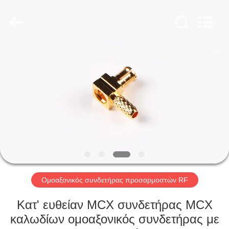
Xi'an
Elite
Electronics
Co.,
Ltd..
All
Rights
Reserved.
ΣΠΊΤΙ
ΠΡΟΪΌΝΤΑ
ΠΕΡΊΠΟΥ
ΕΜΕΊΣ
ΓΎΡΟΣ
ΕΡΓΟΣΤΑΣΊΩΝ
Ομοαξονικός συνδετήρας προσαρμοστών RF
Κατ' ευθείαν MCX συνδετήρας MCX
ΠΟΙΟΤΙΚΌΣ
καλωδίων ομοαξονικός συνδετήρας με