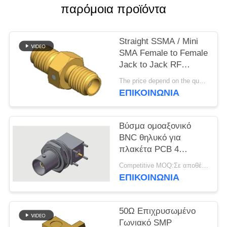
VR
παρόμοια προϊόντα
SHOW
Straight SSMA / Mini
SITEMAP
SMA Female to Female
Jack to Jack RF
Coaxial Adapters Up to
PRIVACY
The price depend on the quantity MOQ:MOQ 50 κομμάτια
18GHz
ΕΠΙΚΟΙΝΩΝΊΑ
POLICY
Βύσμα ομοαξονικό
BNC θηλυκό για
πλακέτα PCB 4
ποδιών, συγκόλλησης
Competitive MOQ:Σε αποθέματα
μέσω οπής, έως 4
ΕΠΙΚΟΙΝΩΝΊΑ
GHz σε εμπορικά
περιβάλλοντα
50Ω Επιχρυσωμένο
Γωνιακό SMP