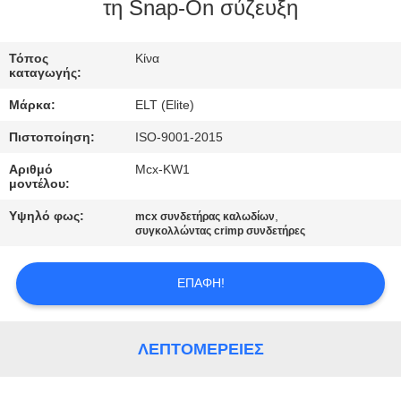
ΈΛΕΓΧΟΣ
τη Snap-On σύζευξη
ΜΑΣ
Τόπος
Κίνα
καταγωγής:
ΕΛΆΤΕ
Μάρκα:
ELT (Elite)
ΣΕ
Πιστοποίηση:
ISO-9001-2015
ΕΠΑΦΉ
Αριθμό
Mcx-KW1
ΜΕ
μοντέλου:
Υψηλό φως:
,
mcx συνδετήρας καλωδίων
ΕΙΔΉΣΕΙΣ
συγκολλώντας crimp συνδετήρες
ΕΠΑΦΉ!
ΖΗΤΉΣΤΕ
ΈΝΑ
ΑΠΌΣΠΑΣΜΑ
ΛΕΠΤΟΜΈΡΕΙΕΣ