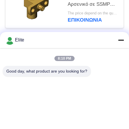
Αρσενικό σε SSMP
Θηλυκό SMP σε SSMP
The price depend on the quantity MOQ:MOQ 50 κομμάτια
Βύσμα σε Υποδοχή RF
ΕΠΙΚΟΙΝΩΝΊΑ
Ομοαξονικός
Προσαρμογέας έως
40GHz
Elite
Λαϊκή κατηγορία
Όλα
8:10 PM
Συνδετήρας SMA RF
Συνδετήρας SMP RF
Good day, what product are you looking for?
Συνδετήρας SMPM
συνδετήρας 1.0mm
RF
RF
συνδετήρας 1.85mm
συνδετήρας 2.4mm
RF
RF
συνδετήρας 2.92mm
συνδετήρας 3.5mm