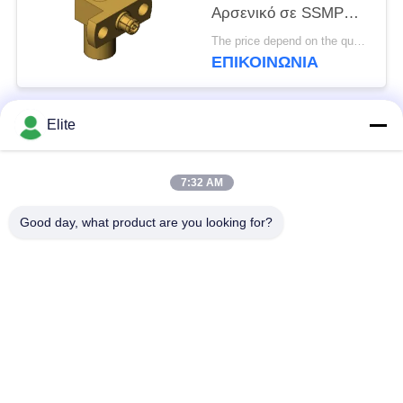
Αρσενικό σε SSMP
Θηλυκό SMP σε SSMP
The price depend on the quantity MOQ:MOQ 50 κομμάτια
Βύσμα σε Υποδοχή RF
ΕΠΙΚΟΙΝΩΝΊΑ
Ομοαξονικός
Προσαρμογέας έως
40GHz
Elite
Λαϊκή κατηγορία
Όλα
7:32 AM
Συνδετήρας SMA RF
Συνδετήρας SMP RF
Good day, what product are you looking for?
Συνδετήρας SMPM
συνδετήρας 1.0mm
RF
RF
συνδετήρας 1.85mm
συνδετήρας 2.4mm
RF
RF
συνδετήρας 2.92mm
συνδετήρας 3.5mm