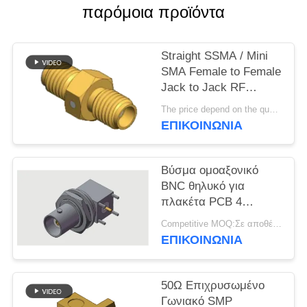
VR
παρόμοια προϊόντα
SHOW
Straight SSMA / Mini
SITEMAP
SMA Female to Female
Jack to Jack RF
Coaxial Adapters Up to
PRIVACY
The price depend on the quantity MOQ:MOQ 50 κομμάτια
18GHz
ΕΠΙΚΟΙΝΩΝΊΑ
POLICY
Βύσμα ομοαξονικό
BNC θηλυκό για
πλακέτα PCB 4
ποδιών, συγκόλλησης
Competitive MOQ:Σε αποθέματα
μέσω οπής, έως 4
ΕΠΙΚΟΙΝΩΝΊΑ
GHz σε εμπορικά
περιβάλλοντα
50Ω Επιχρυσωμένο
Γωνιακό SMP