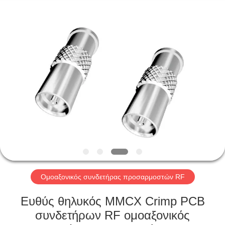
Xi'an
Elite
Electronics
Co.,
Ltd..
All
Rights
Reserved.
ΣΠΊΤΙ
ΠΡΟΪΌΝΤΑ
ΠΕΡΊΠΟΥ
ΕΜΕΊΣ
ΓΎΡΟΣ
ΕΡΓΟΣΤΑΣΊΩΝ
Ομοαξονικός συνδετήρας προσαρμοστών RF
Ευθύς θηλυκός MMCX Crimp PCB
ΠΟΙΟΤΙΚΌΣ
συνδετήρων RF ομοαξονικός