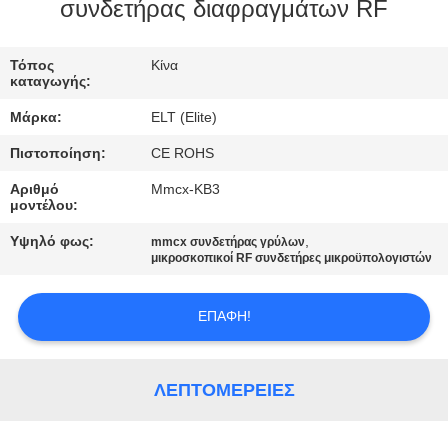
ΈΛΕΓΧΟΣ
συνδετήρας διαφραγμάτων RF
ΜΑΣ
Τόπος
Κίνα
καταγωγής:
ΕΛΆΤΕ
Μάρκα:
ELT (Elite)
ΣΕ
Πιστοποίηση:
CE ROHS
ΕΠΑΦΉ
Αριθμό
Mmcx-KB3
ΜΕ
μοντέλου:
Υψηλό φως:
,
mmcx συνδετήρας γρύλων
ΕΙΔΉΣΕΙΣ
μικροσκοπικοί RF συνδετήρες μικροϋπολογιστών
ΕΠΑΦΉ!
ΖΗΤΉΣΤΕ
ΈΝΑ
ΑΠΌΣΠΑΣΜΑ
ΛΕΠΤΟΜΈΡΕΙΕΣ