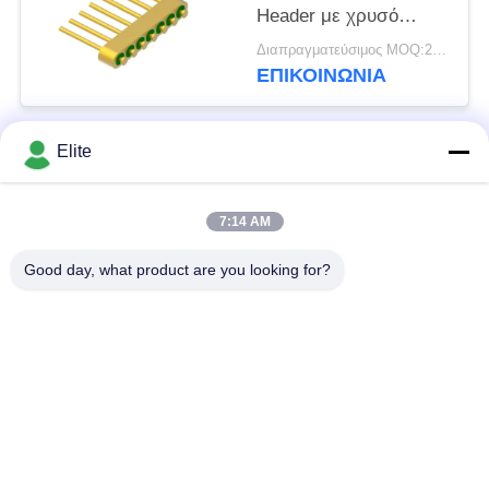
Header με χρυσό
σύρμα επιφάνειας
Διαπραγματεύσιμος MOQ:200 pcs
σύνδεσης MC-630-JH
ΕΠΙΚΟΙΝΩΝΊΑ
Elite
Λαϊκή κατηγορία
Όλα
7:14 AM
Συνδετήρας SMA RF
Συνδετήρας SMP RF
Good day, what product are you looking for?
Συνδετήρας SMPM
συνδετήρας 1.0mm
RF
RF
συνδετήρας 1.85mm
συνδετήρας 2.4mm
RF
RF
συνδετήρας 2.92mm
συνδετήρας 3.5mm