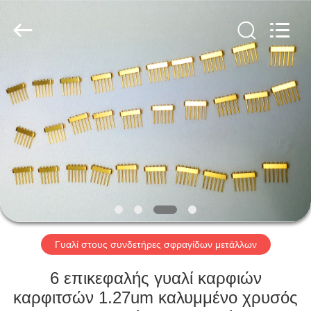
Xi'an
Elite
Electronics
Co.,
Ltd..
All
Rights
Reserved.
ΣΠΊΤΙ
ΠΡΟΪΌΝΤΑ
ΠΕΡΊΠΟΥ
ΕΜΕΊΣ
ΓΎΡΟΣ
ΕΡΓΟΣΤΑΣΊΩΝ
Γυαλί στους συνδετήρες σφραγίδων μετάλλων
6 επικεφαλής γυαλί καρφιών
ΠΟΙΟΤΙΚΌΣ
καρφιτσών 1.27um καλυμμένο χρυσός