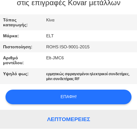
ΈΛΕΓΧΟΣ
στις επιγραφές Kovar μετάλλων
ΜΑΣ
Τόπος
Κίνα
καταγωγής:
ΕΛΆΤΕ
Μάρκα:
ELT
ΣΕ
Πιστοποίηση:
ROHS ISO-9001-2015
ΕΠΑΦΉ
Αριθμό
Elt-JMC6
ΜΕ
μοντέλου:
Υψηλό φως:
,
ερμητικώς σφραγισμένοι ηλεκτρικοί συνδετήρες
ΕΙΔΉΣΕΙΣ
μίνι συνδετήρας RF
ΕΠΑΦΉ!
ΖΗΤΉΣΤΕ
ΈΝΑ
ΑΠΌΣΠΑΣΜΑ
ΛΕΠΤΟΜΈΡΕΙΕΣ