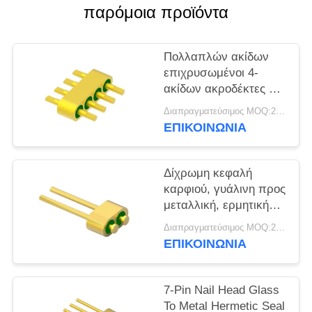
VR
παρόμοια προϊόντα
SHOW
Πολλαπλών ακίδων
SITEMAP
επιχρυσωμένοι 4-
ακίδων ακροδέκτες με
ερμητικούς
PRIVACY
Διαπραγματεύσιμος MOQ:200 pcs
συνδέσμους MC-677-
ΕΠΙΚΟΙΝΩΝΊΑ
POLICY
JH για γυάλινο υλικό
7052
Δίχρωμη κεφαλή
καρφιού, γυάλινη προς
μεταλλική, ερμητική
στεγανοποιητική
Διαπραγματεύσιμος MOQ:200 pcs
κεφαλή με επιφάνεια
ΕΠΙΚΟΙΝΩΝΊΑ
συγκόλλησης χρυσού
σύρματος MC-628-JH
7-Pin Nail Head Glass
To Metal Hermetic Seal