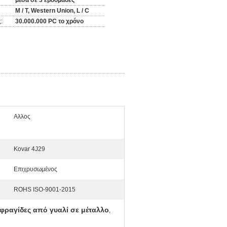
μέσα σε 3 εβδομάδες
Μ / Τ, Western Union, L / C
:
30.000.000 PC το χρόνο
Αλλος
Kovar 4J29
Επιχρυσωμένος
ROHS ISO-9001-2015
φραγίδες από γυαλί σε μέταλλο
,