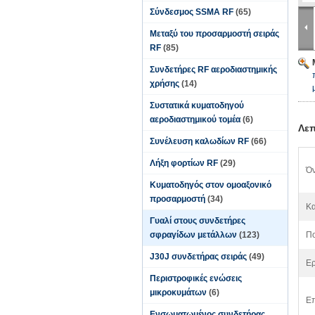
Σύνδεσμος SSMA RF
(65)
Μεταξύ του προσαρμοστή σειράς
RF
(85)
Συνδετήρες RF αεροδιαστημικής
χρήσης
(14)
Συστατικά κυματοδηγού
αεροδιαστημικού τομέα
(6)
Λεπ
Συνέλευση καλωδίων RF
(66)
Λήξη φορτίων RF
(29)
Όν
Κυματοδηγός στον ομοαξονικό
προσαρμοστή
(34)
Κα
Γυαλί στους συνδετήρες
σφραγίδων μετάλλων
(123)
Πο
J30J συνδετήρας σειράς
(49)
Ερ
Περιστροφικές ενώσεις
μικροκυμάτων
(6)
Επ
Ενσωματωμένος συνδετήρας