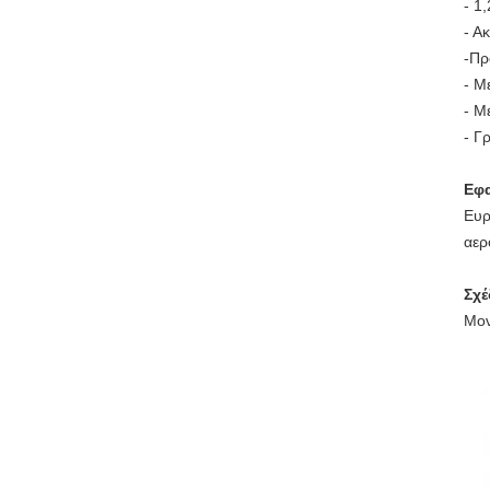
- 1
- Α
-
Πρ
- Μ
- Μ
- Γ
Εφ
Ευρ
αερ
Σχέ
Μο