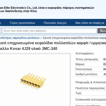
'an Elite Electronics Co., Ltd. είναι ο κορυφαίος πάροχος συστηματικών
ων διασύνδεσης στην Κίνα.
ς
Γύρος εργοστασίων
Ποιοτικός έλεγχος
Μας ελάτε σε επαφή με
Α
υνδετήρες σφραγίδων μετάλλων
Χρυσό επιχρυσωμένα κεφαλίδια πολλαπλών καρφίτ
υσό επιχρυσωμένα κεφαλίδια πολλαπλών καρφίτ / ερμητικ
ταλλο Kovar 4J29 υλικό JMC-340
Λεπτομέρειες:
Τόπος καταγωγής:
Κ
Μάρκα:
E
Πιστοποίηση:
R
Αριθμό μοντέλου:
J
Πληρωμής & Αποστολή
Ποσότητα παραγγελίας 
Τιμή:
Συσκευασία λεπτομέρειε