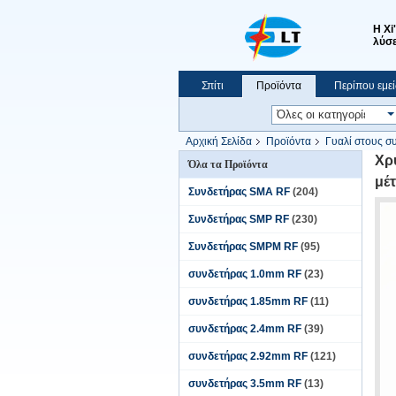
Η Xi
λύσε
Σπίτι
Προϊόντα
Περίπου εμεί
Ειδήσεις
Εμφάνιση VR
Αρχική Σελίδα
Προϊόντα
Γυαλί στους σ
μέταλλο Kovar 4J29 υλικό JMC-340
Χρ
Όλα τα Προϊόντα
μέ
Συνδετήρας SMA RF
(204)
Συνδετήρας SMP RF
(230)
Συνδετήρας SMPM RF
(95)
συνδετήρας 1.0mm RF
(23)
συνδετήρας 1.85mm RF
(11)
συνδετήρας 2.4mm RF
(39)
συνδετήρας 2.92mm RF
(121)
συνδετήρας 3.5mm RF
(13)