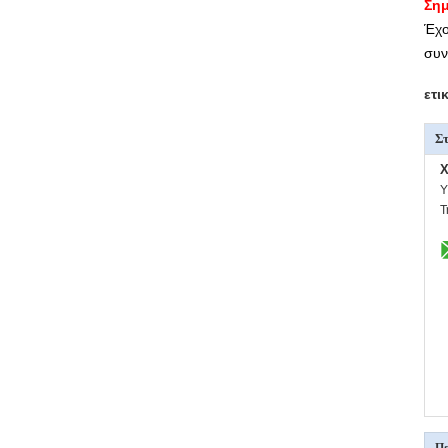
Ση
Έχο
συν
ετι
Στ
X
Υ
Τ