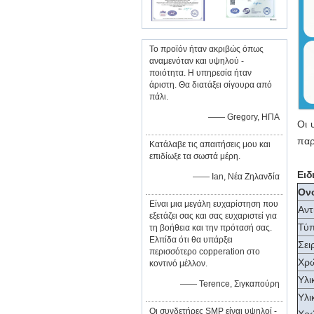
Το προϊόν ήταν ακριβώς όπως
αναμενόταν και υψηλού -
ποιότητα. Η υπηρεσία ήταν
άριστη. Θα διατάξει σίγουρα από
πάλι.
—— Gregory, ΗΠΑ
Οι 
παρ
Κατάλαβε τις απαιτήσεις μου και
επιδίωξε τα σωστά μέρη.
Ειδ
—— Ian, Νέα Ζηλανδία
Ον
Είναι μια μεγάλη ευχαρίστηση που
Αντ
εξετάζει σας και σας ευχαριστεί για
Τύ
τη βοήθεια και την πρότασή σας.
Ελπίδα ότι θα υπάρξει
Σει
περισσότερο copperation στο
Χρ
κοντινό μέλλον.
Υλι
—— Terence, Σιγκαπούρη
Υλι
Οι συνδετήρες SMP είναι υψηλοί -