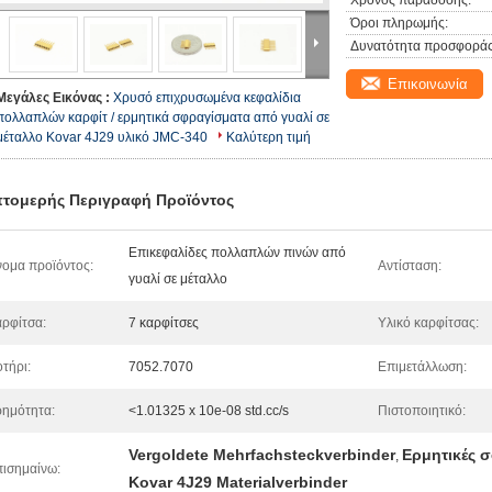
Χρόνος παράδοσης:
Όροι πληρωμής:
Δυνατότητα προσφοράς
Επικοινωνία
Μεγάλες Εικόνας :
Χρυσό επιχρυσωμένα κεφαλίδια
πολλαπλών καρφίτ / ερμητικά σφραγίσματα από γυαλί σε
μέταλλο Kovar 4J29 υλικό JMC-340
Καλύτερη τιμή
τομερής Περιγραφή Προϊόντος
Επικεφαλίδες πολλαπλών πινών από
ομα προϊόντος:
Αντίσταση:
γυαλί σε μέταλλο
ρφίτσα:
7 καρφίτσες
Υλικό καρφίτσας:
τήρι:
7052.7070
Επιμετάλλωση:
ημότητα:
<1.01325 x 10e-08 std.cc/s
Πιστοποιητικό:
Vergoldete Mehrfachsteckverbinder
Ερμητικές σ
,
ισημαίνω:
Kovar 4J29 Materialverbinder