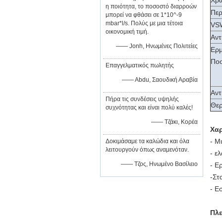
Χρώ
η ποιότητα, το ποσοστό διαρροών
Περ
μπορεί να φθάσει σε 1*10^-9
mbar*l/s. Πολύς με μια τέτοια
VS
οικονομική τιμή.
Αντ
—— Jonh, Ηνωμένες Πολιτείες
Ερμ
Ποσ
Επαγγελματικός πωλητής
—— Abdu, Σαουδική Αραβία
Αντ
Πήρα τις συνδέσεις υψηλής
Θερ
συχνότητας και είναι πολύ καλές!
—— Τζάκι, Κορέα
Χαρ
- Μ
Δοκιμάσαμε τα καλώδια και όλα
λειτουργούν όπως αναμενόταν.
- ε
—— Τζος, Ηνωμένο Βασίλειο
- Ε
-
Στ
- Ε
Πλ