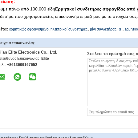
μείωση:
υμε πάνω από 100.000 είδη
Ερμητικοί συνδετήρες σφραγίδας από 
δετήρα που χρησιμοποιείτε, επικοινωνήστε μαζί μας με τα στοιχεία σας.
,
,
κέτα:
ερμητικώς σφραγισμένοι ηλεκτρικοί συνδετήρες
μίνι συνδετήρας RF
ερμητικ
οιχεία επικοινωνίας
i'an Elite Electronics Co., Ltd.
Στείλετε το ερώτημά σας 
πεύθυνος Επικοινωνίας:
Elite
ηλ.::
+8613609167652