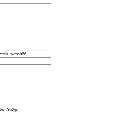
 πολυφωτοειδή,
δος ζεύξης