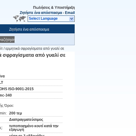
Πωλήσεις & Υποστήριξη
Ζητήστε ένα απόσπασμα
-
Email
Select Language
Ζητήστε ένα απόσπασμα
ναζήτηση
 / ερμητικά σφραγίσματα από γυαλί σε
ά σφραγίσματα από γυαλί σε
ίνα
LT
OHS ISO-9001-2015
mc-340
ς Όροι:
min:
200 τεμ
Διαπραγματεύσιμος
τυποποιημένο κουτί κατά την
ς:
εξαγωγή