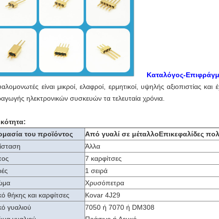
Καταλόγος-Επιφράγμα
υαλομονωτές είναι μικροί, ελαφροί, ερμητικοί, υψηλής αξιοπιστίας και 
αγωγής ηλεκτρονικών συσκευών τα τελευταία χρόνια.
ικότητα:
ομασία του προϊόντος
Από γυαλί σε μέταλλο
Επικεφαλίδες πο
ίσταση
Άλλα
πος
7 καρφίτσες
ρές
1 σειρά
ώμα
Χρυσόπετρα
κό θήκης και καρφίτσες
Kovar 4J29
κό γυαλιού
7050 ή 7070 ή DM308