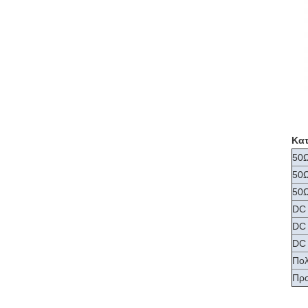
Κατ
50Ω
50Ω
50Ω
DC 
DC 
DC 
Πολ
Προ