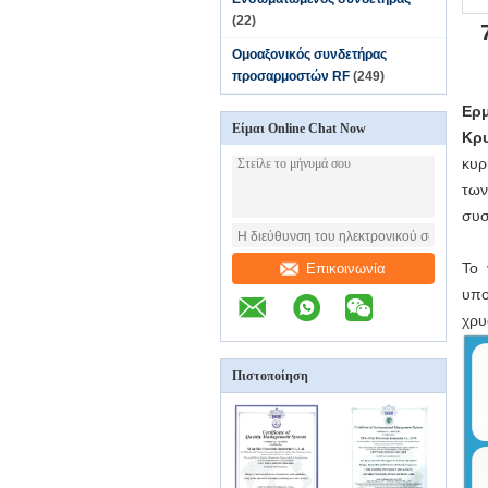
(22)
Ομοαξονικός συνδετήρας
προσαρμοστών RF
(249)
Ερμ
Είμαι Online Chat Now
Κρυ
κυρ
των
συσ
Το 
Επικοινωνία
υπο
χρυ
Πιστοποίηση