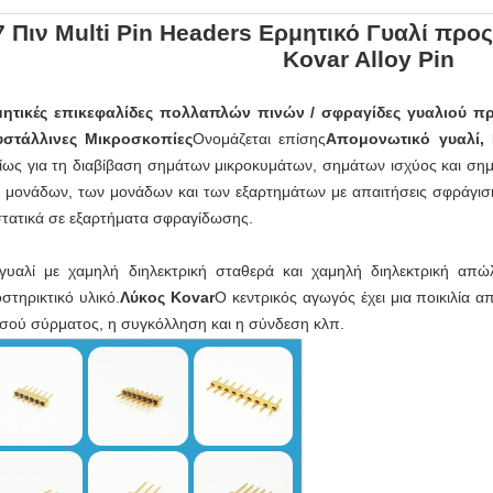
7 Πιν Multi Pin Headers Ερμητικό Γυαλί προ
Kovar Alloy Pin
ητικές επικεφαλίδες πολλαπλών πινών / σφραγίδες γυαλιού π
στάλλινες Μικροσκοπίες
Ονομάζεται επίσης
Απομονωτικό γυαλί, 
ίως για τη διαβίβαση σημάτων μικροκυμάτων, σημάτων ισχύος και ση
 μονάδων, των μονάδων και των εξαρτημάτων με απαιτήσεις σφράγισης
τατικά σε εξαρτήματα σφραγίδωσης.
γυαλί με χαμηλή διηλεκτρική σταθερά και χαμηλή διηλεκτρική απώλ
στηρικτικό υλικό.
Λύκος Kovar
Ο κεντρικός αγωγός έχει μια ποικιλία 
σού σύρματος, η συγκόλληση και η σύνδεση κλπ.