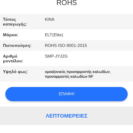
ΈΛΕΓΧΟΣ
ROHS
ΜΑΣ
Τόπος
ΚΙΝΑ
καταγωγής:
ΕΛΆΤΕ
Μάρκα:
ELT(Elite)
ΣΕ
Πιστοποίηση:
ROHS ISO-9001-2015
ΕΠΑΦΉ
Αριθμό
SMP-JYJ2G
ΜΕ
μοντέλου:
Υψηλό φως:
,
ομοαξονικός προσαρμοστής καλωδίων
ΕΙΔΉΣΕΙΣ
προσαρμοστές καλωδίων RF
ΕΠΑΦΉ!
ΖΗΤΉΣΤΕ
ΈΝΑ
ΑΠΌΣΠΑΣΜΑ
ΛΕΠΤΟΜΈΡΕΙΕΣ