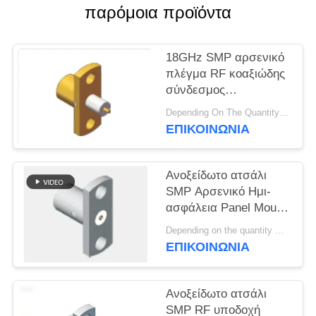
VR
παρόμοια προϊόντα
SHOW
18GHz SMP αρσενικό
SITEMAP
πλέγμα RF κοαξιώδης
σύνδεσμος
περιορισμένος Detent
PRIVACY
Depending On The Quantity MOQ:50pcs，No MOQ Restriction If In Stocks
Through Hole Solder
ΕΠΙΚΟΙΝΩΝΊΑ
POLICY
Attachment Flange
Mount για εξοπλισμό
τηλεμετρίας και
Ανοξείδωτο ατσάλι
συστήματα ραντάρ
SMP Αρσενικό Ημι-
ασφάλεια Panel Mount
SMP Βύσμα 2 οπών
Depending on the quantity MOQ:50
Φλάντζα Στήριξης
ΕΠΙΚΟΙΝΩΝΊΑ
Περιορισμένη
Ασφάλεια Συχνότητα
Έως 18GHz
Ανοξείδωτο ατσάλι
SMP RF υποδοχή