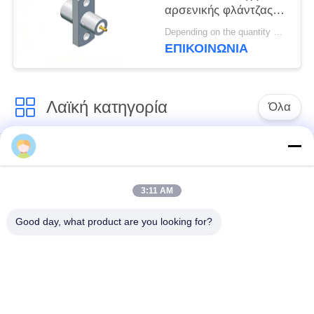
αρσενικής φλάντζας
περιορισμένης
Depending on the quantity MOQ:σε απόθεμα
συγκράτησης 18 GHz
ΕΠΙΚΟΙΝΩΝΊΑ
50 Ohm
Λαϊκή κατηγορία
Όλα
Συνδετήρας SMA RF
Συνδετήρας SMP RF
3:11 AM
Συνδετήρας SMPM
συνδετήρας 1.0mm
RF
RF
Good day, what product are you looking for?
συνδετήρας 1.85mm
συνδετήρας 2.4mm
RF
RF
συνδετήρας 2.92mm
συνδετήρας 3.5mm