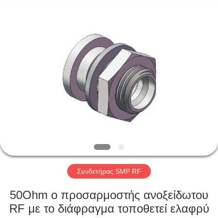
Xi'an
Elite
Electronics
Co.,
Ltd..
All
Rights
Reserved.
ΣΠΊΤΙ
ΠΡΟΪΌΝΤΑ
ΠΕΡΊΠΟΥ
ΕΜΕΊΣ
ΓΎΡΟΣ
ΕΡΓΟΣΤΑΣΊΩΝ
Συνδετήρας SMP RF
50Ohm ο προσαρμοστής ανοξείδωτου
ΠΟΙΟΤΙΚΌΣ
RF με το διάφραγμα τοποθετεί ελαφρύ