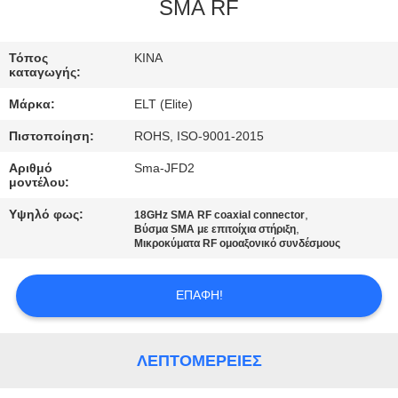
ΈΛΕΓΧΟΣ
SMA RF
ΜΑΣ
Τόπος
ΚΙΝΑ
καταγωγής:
ΕΛΆΤΕ
Μάρκα:
ELT (Elite)
ΣΕ
Πιστοποίηση:
ROHS, ISO-9001-2015
ΕΠΑΦΉ
Αριθμό
Sma-JFD2
ΜΕ
μοντέλου:
Υψηλό φως:
,
18GHz SMA RF coaxial connector
,
ΕΙΔΉΣΕΙΣ
Βύσμα SMA με επιτοίχια στήριξη
Μικροκύματα RF ομοαξονικό συνδέσμους
ΖΗΤΉΣΤΕ
ΕΠΑΦΉ!
ΈΝΑ
ΑΠΌΣΠΑΣΜΑ
ΛΕΠΤΟΜΈΡΕΙΕΣ