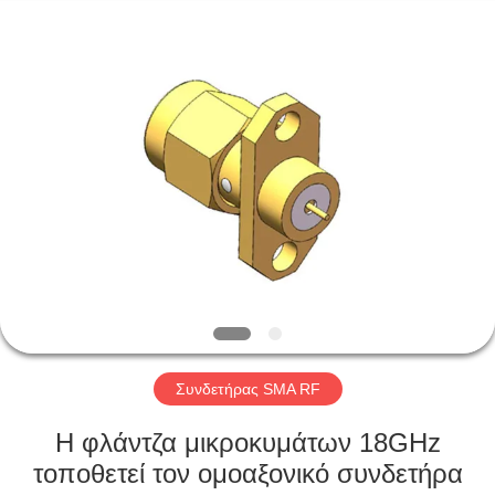
Xi'an
Elite
Electronics
Co.,
Ltd..
All
Rights
Reserved.
ΣΠΊΤΙ
ΠΡΟΪΌΝΤΑ
ΠΕΡΊΠΟΥ
ΕΜΕΊΣ
ΓΎΡΟΣ
ΕΡΓΟΣΤΑΣΊΩΝ
Συνδετήρας SMA RF
Η φλάντζα μικροκυμάτων 18GHz
ΠΟΙΟΤΙΚΌΣ
τοποθετεί τον ομοαξονικό συνδετήρα