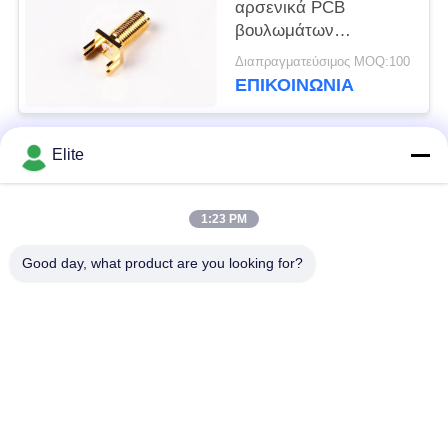
αρσενικά PCB
βουλωμάτων
τοποθετούν τον
Διαπραγματεύσιμος MOQ:100
ομοαξονικό συνδετήρα
ΕΠΙΚΟΙΝΩΝΊΑ
SMA RF
Connectors/SMA
Elite
Λαϊκή κατηγορία
Όλα
1:23 PM
Συνδετήρας SMA RF
Συνδετήρας SMP RF
Good day, what product are you looking for?
Συνδετήρας SMPM
συνδετήρας 1.0mm
RF
RF
συνδετήρας 1.85mm
συνδετήρας 2.4mm
RF
RF