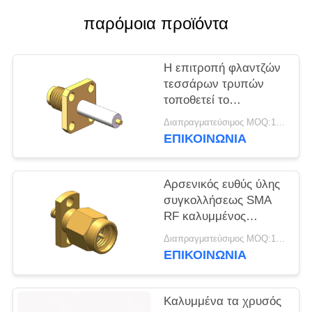
VR
παρόμοια προϊόντα
SHOW
Η επιτροπή φλαντζών
SITEMAP
τεσσάρων τρυπών
τοποθετεί το
PRIVACY
συνδετήρα 50Ω 18GHz
Διαπραγματεύσιμος MOQ:100pcs
SMA RF
POLICY
ΕΠΙΚΟΙΝΩΝΊΑ
Αρσενικός ευθύς ύλης
συγκολλήσεως SMA
RF καλυμμένος
χρυσός πείθει το
Διαπραγματεύσιμος MOQ:100PCS
συνδετήρα
ΕΠΙΚΟΙΝΩΝΊΑ
Καλυμμένα τα χρυσός