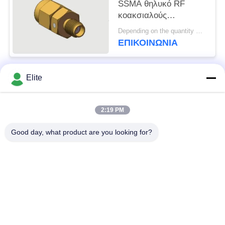
SSMA θηλυκό RF
κοακσιαλούς
προσαρμογείς για
Depending on the quantity MOQ:Σε αποθέματα
μικροκυμάτων
ΕΠΙΚΟΙΝΩΝΊΑ
μέτρηση επικοινωνίας
ραντάρ SATCOM DC-
18GHz 50 Ωμ
Elite
Λαϊκή κατηγορία
αντίσταση
Όλα
2:19 PM
Συνδετήρας SMA RF
Συνδετήρας SMP RF
Good day, what product are you looking for?
Συνδετήρας SMPM
συνδετήρας 1.0mm
RF
RF
συνδετήρας 1.85mm
συνδετήρας 2.4mm
RF
RF