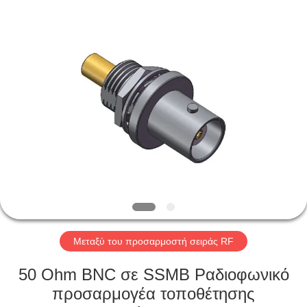
Xi'an
Elite
Electronics
Co.,
Ltd..
All
Rights
Reserved.
ΣΠΊΤΙ
ΠΡΟΪΌΝΤΑ
ΠΕΡΊΠΟΥ
ΕΜΕΊΣ
ΓΎΡΟΣ
ΕΡΓΟΣΤΑΣΊΩΝ
Μεταξύ του προσαρμοστή σειράς RF
50 Ohm BNC σε SSMB Ραδιοφωνικό
ΠΟΙΟΤΙΚΌΣ
προσαρμογέα τοποθέτησης