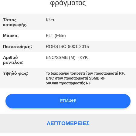
ΈΛΕΓΧΟΣ
φράγματος
ΜΑΣ
Τόπος
Κίνα
καταγωγής:
ΕΛΆΤΕ
Μάρκα:
ELT (Elite)
ΣΕ
Πιστοποίηση:
ROHS ISO-9001-2015
ΕΠΑΦΉ
Αριθμό
BNC/SSMB (Μ) - KYK
ΜΕ
μοντέλου:
Υψηλό φως:
,
Το διάφραγμα τοποθετεί τον προσαρμοστή RF
,
ΕΙΔΉΣΕΙΣ
BNC στον προσαρμοστή SSMB RF
50Ohm προσαρμοστής RF
ΖΗΤΉΣΤΕ
ΕΠΑΦΉ!
ΈΝΑ
ΑΠΌΣΠΑΣΜΑ
ΛΕΠΤΟΜΈΡΕΙΕΣ