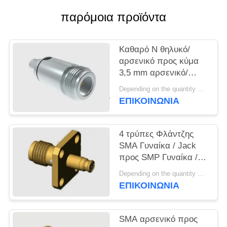
VR
παρόμοια προϊόντα
SHOW
Καθαρό N θηλυκό/
SITEMAP
αρσενικό προς κύμα
3,5 mm αρσενικό/
PRIVACY
αρσενικό RF κοαξικά
Depending on the quantity MOQ:MOQ 50 for new production
προσαρμογούμενα με
POLICY
ΕΠΙΚΟΙΝΩΝΊΑ
θήκη από ανοξείδωτο
χάλυβα
4 τρύπες Φλάντζης
SMA Γυναίκα / Jack
προς SMP Γυναίκα /
Jack Adapters μέχρι
Depending on the quantity MOQ:MOQ 50 τεμ
18GHz
ΕΠΙΚΟΙΝΩΝΊΑ
SMA αρσενικό προς