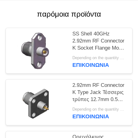
VR
SHOW
παρόμοια προϊόντα
SITEMAP
SS Shell 40GHz
2.92mm RF Connector
K Socket Flange Mount
PRIVACY
Hole Spacing.480
Depending on the quantity MOQ:MOQ 30 τεμ
POLICY
ίντσες (12.2mm)
ΕΠΙΚΟΙΝΩΝΊΑ
2.92mm RF Connector
K Type Jack Τέσσερις
τρύπες 12.7mm 0.5
ίντσες
Depending on the quantity MOQ:MOQ 30 τεμ
Στρογγυλομέγεθος
ΕΠΙΚΟΙΝΩΝΊΑ
φλάντζης και
διάμετρος πιν 1.3mm,
0.8mm, 0.7mm
Ορειχάλκινος