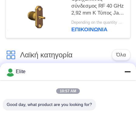
σύνδεσμος RF 40 GHz
2,92 mm K Τύπος Jack
Διάσταση οπής
Depending on the quantity MOQ:MOQ 30 τεμ
φλάντζας 12,2 mm και
ΕΠΙΚΟΙΝΩΝΊΑ
διάμετρος ακίδων 1,3
mm
Λαϊκή κατηγορία
Όλα
Elite
Συνδετήρας SMA RF
Συνδετήρας SMP RF
10:57 AM
Συνδετήρας SMPM
συνδετήρας 1.0mm
RF
RF
Good day, what product are you looking for?
συνδετήρας 1.85mm
συνδετήρας 2.4mm
RF
RF