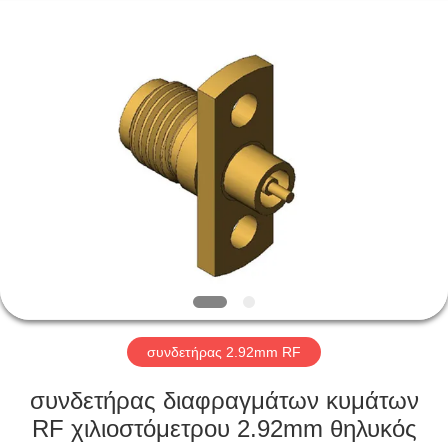
Xi'an
Elite
Electronics
Co.,
Ltd..
All
Rights
Reserved.
ΣΠΊΤΙ
ΠΡΟΪΌΝΤΑ
ΠΕΡΊΠΟΥ
ΕΜΕΊΣ
ΓΎΡΟΣ
ΕΡΓΟΣΤΑΣΊΩΝ
συνδετήρας 2.92mm RF
συνδετήρας διαφραγμάτων κυμάτων
ΠΟΙΟΤΙΚΌΣ
RF χιλιοστόμετρου 2.92mm θηλυκός