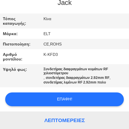
ΈΛΕΓΧΟΣ
Jack
ΜΑΣ
Τόπος
Κίνα
καταγωγής:
ΕΛΆΤΕ
Μάρκα:
ELT
ΣΕ
Πιστοποίηση:
CE,ROHS
ΕΠΑΦΉ
Αριθμό
Κ-KFD3
ΜΕ
μοντέλου:
Υψηλό φως:
Συνδετήρας διαφραγμάτων κυμάτων RF
χιλιοστόμετρου
ΕΙΔΉΣΕΙΣ
,
,
συνδετήρας διαφραγμάτων 2.92mm RF
συνδετήρας λιμένων RF 2.92mm πολυ
ΖΗΤΉΣΤΕ
ΕΠΑΦΉ!
ΈΝΑ
ΑΠΌΣΠΑΣΜΑ
ΛΕΠΤΟΜΈΡΕΙΕΣ