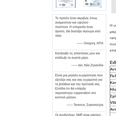
Το προϊόν ήταν ακριβώς όπως
αναμενόταν και υψηλού -
Η υ
ποιότητα. Η υπηρεσία ήταν
άριστη. Θα διατάξει σίγουρα από
μικ
πάλι.
ran
—— Gregory, ΗΠΑ
συν
επα
Κατάλαβε τις απαιτήσεις μου και
επιδίωξε τα σωστά μέρη.
Ειδ
—— Ian, Νέα Ζηλανδία
Αν
Είναι μια μεγάλη ευχαρίστηση που
Πεδ
εξετάζει σας και σας ευχαριστεί για
Κα
τη βοήθεια και την πρότασή σας.
Ελπίδα ότι θα υπάρξει
Ηλε
περισσότερο copperation στο
Σχέ
κοντινό μέλλον.
VS
—— Terence, Σιγκαπούρη
Αν
Οι συνδετήρες SMP είναι υψηλοί -