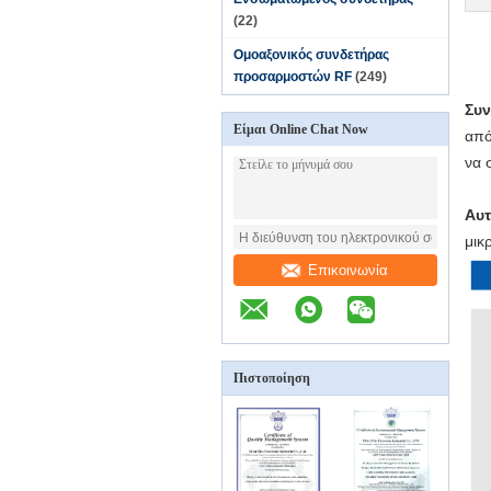
(22)
Ομοαξονικός συνδετήρας
προσαρμοστών RF
(249)
Συν
Είμαι Online Chat Now
από
να 
Αυτ
μικ
Επικοινωνία
Πιστοποίηση