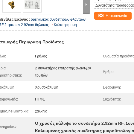
Δυνατότητα προσφοράς
Επικοινωνία
Μεγάλες Εικόνας :
ορείχαλκος συνδετήρων φλαντζών
RF 2 τρυπών 2.92mm θηλυκός
Καλύτερη τιμή
τομερής Περιγραφή Προϊόντος
ύλο:
Γρύλος
Ονομασία προϊόντο
ρια
2 συνδετήρας επιτροπής φλαντζών
Άρθρο:
ρακτηριστικά:
τρυπών
ικάλυψη:
Χρυσοκάλυψη
Εφαρμογή:
πομονωτής:
ΠΤΦΕ
Συχνότητα:
μα/Shell/κατοικία:
χάλκινο
Ο χρυσός κάλυψε το συνδετήρα 2.92mm RF
Συν
,
ισημαίνω:
Καλυμμένος χρυσός συνδετήρας μικροϋπολογι