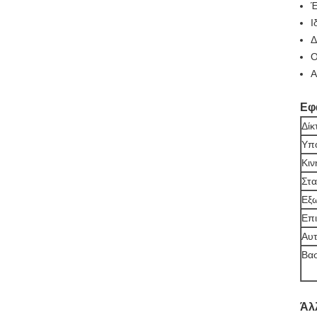
Έ
Ι
Δ
Ο
Α
Εφ
Δίκ
Υπ
Κιν
Στ
Εξω
Επι
Αυτ
Βασ
Άλ