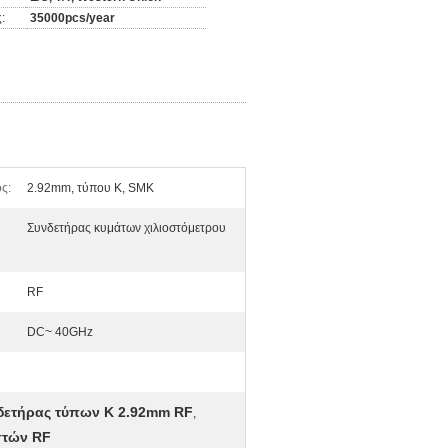
:
35000pcs/year
ς:
2.92mm, τύπου Κ, SMK
Συνδετήρας κυμάτων χιλιοστόμετρου
RF
DC~ 40GHz
δετήρας τύπων Κ 2.92mm RF
,
στών RF