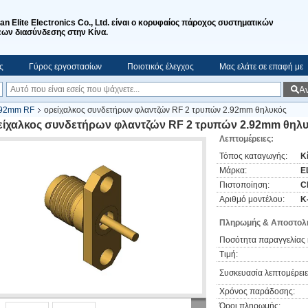
'an Elite Electronics Co., Ltd. είναι ο κορυφαίος πάροχος συστηματικών
ων διασύνδεσης στην Κίνα.
ς
Γύρος εργοστασίων
Ποιοτικός έλεγχος
Μας ελάτε σε επαφή με
Α
.92mm RF
ορείχαλκος συνδετήρων φλαντζών RF 2 τρυπών 2.92mm θηλυκός
είχαλκος συνδετήρων φλαντζών RF 2 τρυπών 2.92mm θηλ
Λεπτομέρειες:
Τόπος καταγωγής:
Κ
Μάρκα:
E
Πιστοποίηση:
C
Αριθμό μοντέλου:
Κ
Πληρωμής & Αποστολή
Ποσότητα παραγγελίας 
Τιμή:
Συσκευασία λεπτομέρειε
Χρόνος παράδοσης:
Όροι πληρωμής: