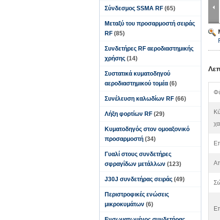
Σύνδεσμος SSMA RF
(65)
Μεταξύ του προσαρμοστή σειράς
RF
(85)
Συνδετήρες RF αεροδιαστημικής
χρήσης
(14)
Λεπ
Συστατικά κυματοδηγού
αεροδιαστημικού τομέα
(6)
Φ
Συνέλευση καλωδίων RF
(66)
Κύ
Λήξη φορτίων RF
(29)
χα
Κυματοδηγός στον ομοαξονικό
προσαρμοστή
(34)
Επ
Γυαλί στους συνδετήρες
Α
σφραγίδων μετάλλων
(123)
J30J συνδετήρας σειράς
(49)
Σώ
Περιστροφικές ενώσεις
μικροκυμάτων
(6)
Επ
Ενσωματωμένος συνδετήρας