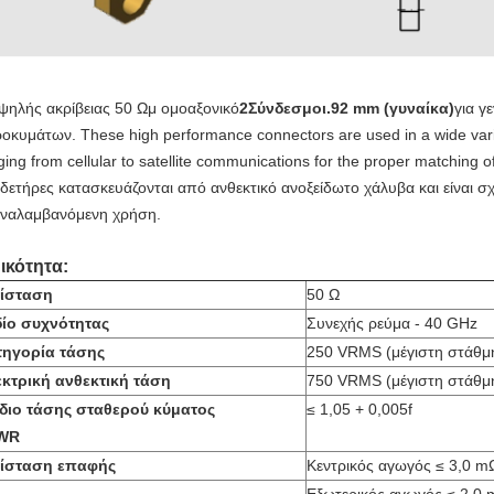
ψηλής ακρίβειας 50 Ωμ ομοαξονικό
2Σύνδεσμοι.92 mm (γυναίκα)
για γ
ροκυμάτων. These high performance connectors are used in a wide vari
ging from cellular to satellite communications for the proper matching 
δετήρες κατασκευάζονται από ανθεκτικό ανοξείδωτο χάλυβα και είναι σχ
ναλαμβανόμενη χρήση.
ικότητα:
τίσταση
50 Ω
ίο συχνότητας
Συνεχής ρεύμα - 40 GHz
τηγορία τάσης
250 VRMS (μέγιστη στάθμ
κτρική ανθεκτική τάση
750 VRMS (μέγιστη στάθμ
διο τάσης σταθερού κύματος
≤ 1,05 + 0,005f
WR
τίσταση επαφής
Κεντρικός αγωγός ≤ 3,0 m