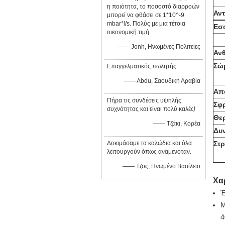
η ποιότητα, το ποσοστό διαρροών
Αν
μπορεί να φθάσει σε 1*10^-9
mbar*l/s. Πολύς με μια τέτοια
Εσ
οικονομική τιμή.
—— Jonh, Ηνωμένες Πολιτείες
Αν
Σώμ
Επαγγελματικός πωλητής
—— Abdu, Σαουδική Αραβία
Απ
Πήρα τις συνδέσεις υψηλής
Σφ
συχνότητας και είναι πολύ καλές!
Θε
—— Τζάκι, Κορέα
Δυ
Δοκιμάσαμε τα καλώδια και όλα
Στ
λειτουργούν όπως αναμενόταν.
—— Τζος, Ηνωμένο Βασίλειο
Χα
Έ
Μ
4