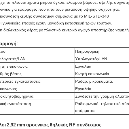
χει τα πλεονεκτήματα μικρού όγκου, ελαφρού βάρους, υψηλής συχνότη
δανικό για εφαρμογές που απαιτούν μετάδοση υψηλής συχνότητας
ιασύνδεση ζεύξης συνδέσμων σύμφωνα με το MIL-STD-348
ι γυναικείες επαφές έχουν μοναδική κατασκευή τριών τρύπων.
n διαλεκτρικός αέρας με πλαστικό κεντρικό αγωγό υποστήριξης χαμηλή
αρμογή:
τυο
Πληροφορική
ολογιστές/LAN
Υπολογιστές/LAN
ητή επικοινωνία
Εργαλεία
αθμός βάσης
Κινητή επικοινωνία
τερικές εγκαταστάσεις
Ράδαρ, μικροκύματα.
κοινωνίες
Εργαλεία
οκινητοβιομηχανία
Συνδέστε την γραμμή άλματο
ική εγκατάσταση
Ραδιοφωνικό, τηλεοπτικό σύ
ασύρματος
λοι 2,92 mm αρσενικός θηλυκός RF σύνδεσμος