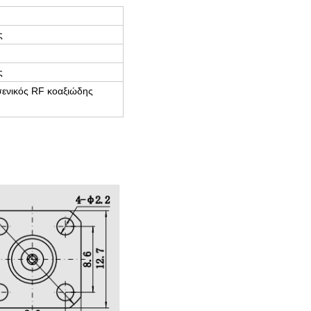
ς
ς
ενικός RF κοαξιώδης