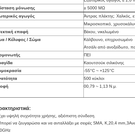
Εξωτερικός αγωγός ≤ 2,0
τίσταση μόνωσης
≥ 5000 MΩ
ωτερικός αγωγός
Άντρας πλέκτης: Χαλκός, 
Μικροσκοπικό, χρυσοκάλ
θεκτική επαφή
Βέκου, νικελωμένο
α / Κέλυφος / Σώμα
Κάλβουνο, επιχρυσωμένο
Ατσάλι από ανοξείδωτο, π
ομονωτής
ΠΕΙ
ραγίδα
Καουτσούκ σιλικόνης
ρμοκρασία
-55°C ~ +125°C
νατότητα
500 κύκλοι
ροφή
00,79 ~ 1,13 Ν.μ.
ρακτηριστικά:
χει υψηλή συχνότητα χρήσης, αξιόπιστη σύνδεση.
πορεί να ζευγαρώσει και να ανταλλάξει με σειρές SMA, K,20,4 mm,3Ανώ
0GHz