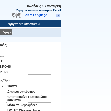
Πωλήσεις & Υποστήριξη
Ζητήστε ένα απόσπασμα
-
Email
Select Language
Ζητήστε ένα απόσπασμα
ναζήτηση
υκός
ίνα
LT
E,ROHS
-KFD4
ς Όροι:
min:
10PCS
Διαπραγματεύσιμος
τυποποιημένο χαρτοκιβώτιο
ς:
εξαγωγής
Μέσα σε 3 εβδομάδες
L/C, T/T, Western Union