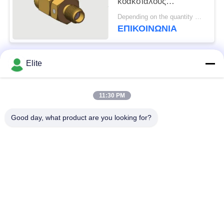
κοακσιαλούς
προσαρμογείς για
Depending on the quantity MOQ:Σε αποθέματα
μικροκυμάτων
ΕΠΙΚΟΙΝΩΝΊΑ
μέτρηση επικοινωνίας
ραντάρ SATCOM DC-
18GHz 50 Ωμ
Elite
Λαϊκή κατηγορία
αντίσταση
Όλα
11:30 PM
Συνδετήρας SMA RF
Συνδετήρας SMP RF
Good day, what product are you looking for?
Συνδετήρας SMPM
συνδετήρας 1.0mm
RF
RF
συνδετήρας 1.85mm
συνδετήρας 2.4mm
RF
RF
συνδετήρας 2.92mm
συνδετήρας 3.5mm