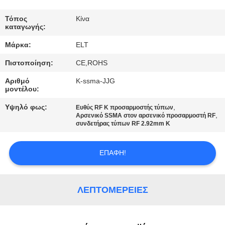
ΈΛΕΓΧΟΣ
Τόπος
Κίνα
καταγωγής:
ΜΑΣ
Μάρκα:
ELT
ΕΛΆΤΕ
Πιστοποίηση:
CE,ROHS
ΣΕ
Αριθμό
Κ-ssma-JJG
ΕΠΑΦΉ
μοντέλου:
ΜΕ
Υψηλό φως:
,
Ευθύς RF Κ προσαρμοστής τύπων
,
Αρσενικό SSMA στον αρσενικό προσαρμοστή RF
συνδετήρας τύπων RF 2.92mm Κ
ΕΙΔΉΣΕΙΣ
ΕΠΑΦΉ!
ΖΗΤΉΣΤΕ
ΈΝΑ
ΛΕΠΤΟΜΈΡΕΙΕΣ
ΑΠΌΣΠΑΣΜΑ