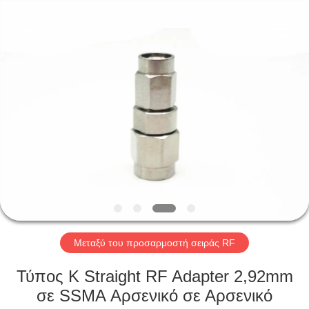
Xi'an
Elite
Electronics
Co.,
Ltd..
All
Rights
Reserved.
ΣΠΊΤΙ
ΠΡΟΪΌΝΤΑ
ΠΕΡΊΠΟΥ
ΕΜΕΊΣ
ΓΎΡΟΣ
ΕΡΓΟΣΤΑΣΊΩΝ
Μεταξύ του προσαρμοστή σειράς RF
Τύπος K Straight RF Adapter 2,92mm
ΠΟΙΟΤΙΚΌΣ
σε SSMA Αρσενικό σε Αρσενικό