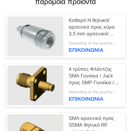
παρόμοια προϊόντα
VR
SHOW
Καθαρό N θηλυκό/
αρσενικό προς κύμα
SITEMAP
3,5 mm αρσενικό/
αρσενικό RF κοαξικά
Depending on the quantity MOQ:MOQ 50 for new production
PRIVACY
προσαρμογούμενα με
ΕΠΙΚΟΙΝΩΝΊΑ
θήκη από ανοξείδωτο
POLICY
χάλυβα
4 τρύπες Φλάντζης
SMA Γυναίκα / Jack
προς SMP Γυναίκα /
Jack Adapters μέχρι
Depending on the quantity MOQ:MOQ 50 τεμ
18GHz
ΕΠΙΚΟΙΝΩΝΊΑ
SMA αρσενικό προς
SSMA θηλυκό RF