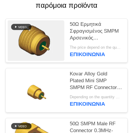
VR
παρόμοια προϊόντα
SHOW
50Ω Ερμητικά
SITEMAP
Σφραγισμένος SMPM
Αρσενικός
Διασύνδεσης RF
PRIVACY
The price depend on the quantity MOQ:MOQ 100 κομμάτια
Ομοαξονικός
ΕΠΙΚΟΙΝΩΝΊΑ
POLICY
Σύνδεσμος 0.3MHz-
40GHz 170V
Kovar Alloy Gold
Plated Mini SMP
SMPM RF Connector
Full Detent Male
Depending on the quantity MOQ:σε απόθεμα
40GHz 50 Ohm με
ΕΠΙΚΟΙΝΩΝΊΑ
συντριβή γυαλιού για
συγκόλληση PCB
50Ω SMPM Male RF
Connector 0.3MHz-