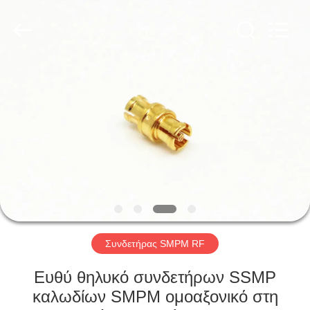
Xi'an
Elite
Electronics
Co.,
Ltd..
All
Rights
Reserved.
ΣΠΊΤΙ
ΠΡΟΪΌΝΤΑ
ΠΕΡΊΠΟΥ
ΕΜΕΊΣ
ΓΎΡΟΣ
ΕΡΓΟΣΤΑΣΊΩΝ
Συνδετήρας SMPM RF
Ευθύ θηλυκό συνδετήρων SSMP
ΠΟΙΟΤΙΚΌΣ
καλωδίων SMPM ομοαξονικό στη