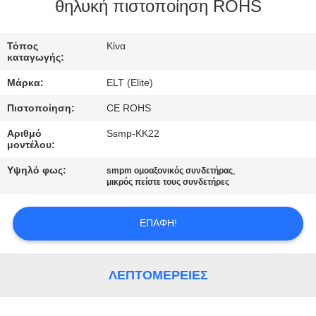
ΈΛΕΓΧΟΣ
θηλυκή πιστοποίηση ROHS
ΜΑΣ
Τόπος
Κίνα
καταγωγής:
ΕΛΆΤΕ
Μάρκα:
ELT (Elite)
ΣΕ
Πιστοποίηση:
CE ROHS
ΕΠΑΦΉ
Αριθμό
Ssmp-KK22
ΜΕ
μοντέλου:
Υψηλό φως:
,
smpm ομοαξονικός συνδετήρας
ΕΙΔΉΣΕΙΣ
μικρός πείστε τους συνδετήρες
ΕΠΑΦΉ!
ΖΗΤΉΣΤΕ
ΈΝΑ
ΑΠΌΣΠΑΣΜΑ
ΛΕΠΤΟΜΈΡΕΙΕΣ