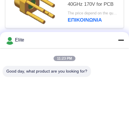
40GHz 170V for PCB
The price depend on the quantity MOQ:MOQ 100 κομμάτια
ΕΠΙΚΟΙΝΩΝΊΑ
Elite
Λαϊκή κατηγορία
Όλα
11:23 PM
Συνδετήρας SMA RF
Συνδετήρας SMP RF
Good day, what product are you looking for?
Συνδετήρας SMPM
συνδετήρας 1.0mm
RF
RF
συνδετήρας 1.85mm
συνδετήρας 2.4mm
RF
RF
συνδετήρας 2.92mm
συνδετήρας 3.5mm