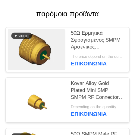
VR
SHOW
παρόμοια προϊόντα
SITEMAP
50Ω Ερμητικά
Σφραγισμένος SMPM
Αρσενικός
PRIVACY
Διασύνδεσης RF
The price depend on the quantity MOQ:MOQ 100 κομμάτια
POLICY
Ομοαξονικός
ΕΠΙΚΟΙΝΩΝΊΑ
Σύνδεσμος 0.3MHz-
40GHz 170V
Kovar Alloy Gold
Plated Mini SMP
SMPM RF Connector
Full Detent Male
Depending on the quantity MOQ:σε απόθεμα
40GHz 50 Ohm με
ΕΠΙΚΟΙΝΩΝΊΑ
συντριβή γυαλιού για
συγκόλληση PCB
50Ω SMPM Male RF