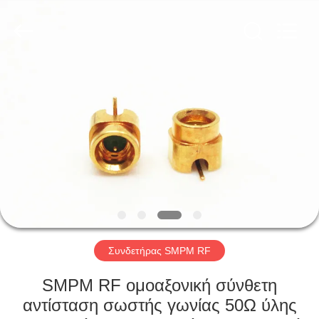
Xi'an
Elite
Electronics
Co.,
Ltd..
All
Rights
Reserved.
ΣΠΊΤΙ
ΠΡΟΪΌΝΤΑ
ΠΕΡΊΠΟΥ
ΕΜΕΊΣ
ΓΎΡΟΣ
ΕΡΓΟΣΤΑΣΊΩΝ
Συνδετήρας SMPM RF
SMPM RF ομοαξονική σύνθετη
ΠΟΙΟΤΙΚΌΣ
αντίσταση σωστής γωνίας 50Ω ύλης