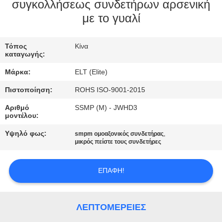
ΈΛΕΓΧΟΣ
συγκολλήσεως συνδετήρων αρσενική
με το γυαλί
ΜΑΣ
Τόπος
Κίνα
ΕΛΆΤΕ
καταγωγής:
ΣΕ
Μάρκα:
ELT (Elite)
ΕΠΑΦΉ
Πιστοποίηση:
ROHS ISO-9001-2015
ΜΕ
Αριθμό
SSMP (Μ) - JWHD3
μοντέλου:
ΕΙΔΉΣΕΙΣ
Υψηλό φως:
,
smpm ομοαξονικός συνδετήρας
μικρός πείστε τους συνδετήρες
ΖΗΤΉΣΤΕ
ΕΠΑΦΉ!
ΈΝΑ
ΑΠΌΣΠΑΣΜΑ
ΛΕΠΤΟΜΈΡΕΙΕΣ