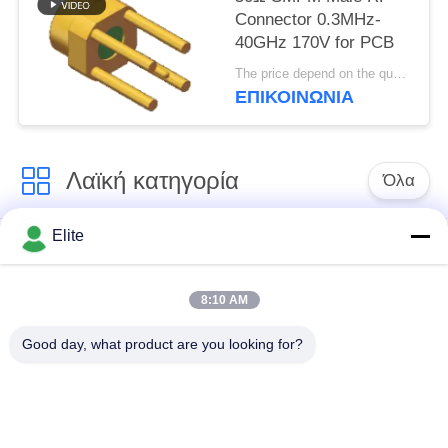
Connector 0.3MHz-
40GHz 170V for PCB
The price depend on the quantity MOQ:MOQ 100 κομμάτια
ΕΠΙΚΟΙΝΩΝΊΑ
Λαϊκή κατηγορία
Όλα
Elite
Συνδετήρας SMA RF
Συνδετήρας SMP RF
8:10 AM
Συνδετήρας SMPM
συνδετήρας 1.0mm
RF
RF
Good day, what product are you looking for?
συνδετήρας 1.85mm
συνδετήρας 2.4mm
RF
RF