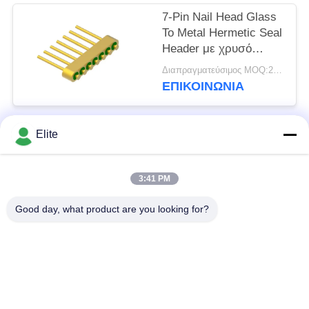
7-Pin Nail Head Glass
To Metal Hermetic Seal
Header με χρυσό
σύρμα επιφάνειας
Διαπραγματεύσιμος MOQ:200 pcs
σύνδεσης MC-630-JH
ΕΠΙΚΟΙΝΩΝΊΑ
Elite
Λαϊκή κατηγορία
Όλα
3:41 PM
Συνδετήρας SMA RF
Συνδετήρας SMP RF
Good day, what product are you looking for?
Συνδετήρας SMPM
συνδετήρας 1.0mm
RF
RF
συνδετήρας 1.85mm
συνδετήρας 2.4mm
RF
RF