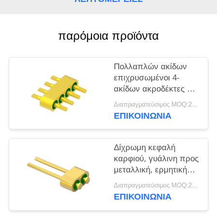
VR
SHOW
παρόμοια προϊόντα
SITEMAP
Πολλαπλών ακίδων
επιχρυσωμένοι 4-
PRIVACY
ακίδων ακροδέκτες με
POLICY
ερμητικούς
Διαπραγματεύσιμος MOQ:200 pcs
συνδέσμους MC-677-
ΕΠΙΚΟΙΝΩΝΊΑ
JH για γυάλινο υλικό
7052
Δίχρωμη κεφαλή
καρφιού, γυάλινη προς
μεταλλική, ερμητική
στεγανοποιητική
Διαπραγματεύσιμος MOQ:200 pcs
κεφαλή με επιφάνεια
ΕΠΙΚΟΙΝΩΝΊΑ
συγκόλλησης χρυσού
σύρματος MC-628-JH