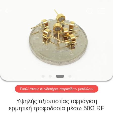
Xi'an
Elite
Electronics
Co.,
Ltd..
All
Rights
Reserved.
ΣΠΊΤΙ
ΠΡΟΪΌΝΤΑ
ΠΕΡΊΠΟΥ
ΕΜΕΊΣ
ΓΎΡΟΣ
ΕΡΓΟΣΤΑΣΊΩΝ
Γυαλί στους συνδετήρες σφραγίδων μετάλλων
Υψηλής αξιοπιστίας σφράγιση
ΠΟΙΟΤΙΚΌΣ
ερμητική τροφοδοσία μέσω 50Ω RF