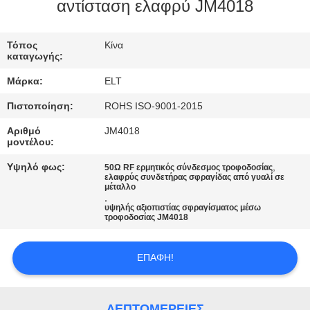
ΈΛΕΓΧΟΣ
αντίσταση ελαφρύ JM4018
ΜΑΣ
Τόπος
Κίνα
καταγωγής:
ΕΛΆΤΕ
Μάρκα:
ELT
ΣΕ
Πιστοποίηση:
ROHS ISO-9001-2015
ΕΠΑΦΉ
Αριθμό
JM4018
ΜΕ
μοντέλου:
Υψηλό φως:
,
50Ω RF ερμητικός σύνδεσμος τροφοδοσίας
ελαφρύς συνδετήρας σφραγίδας από γυαλί σε
ΕΙΔΉΣΕΙΣ
μέταλλο
,
υψηλής αξιοπιστίας σφραγίσματος μέσω
τροφοδοσίας JM4018
ΖΗΤΉΣΤΕ
ΈΝΑ
ΕΠΑΦΉ!
ΑΠΌΣΠΑΣΜΑ
ΛΕΠΤΟΜΈΡΕΙΕΣ