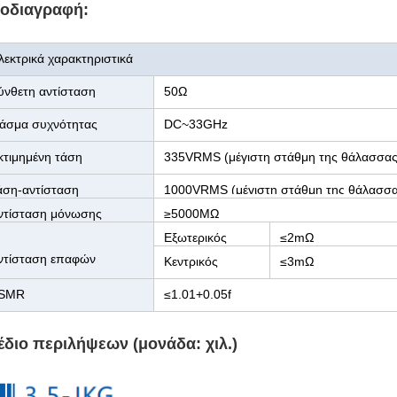
οδιαγραφή:
λεκτρικά χαρακτηριστικά
ύνθετη αντίσταση
50Ω
άσμα συχνότητας
DC~33GHz
κτιμημένη τάση
335VRMS (μέγιστη στάθμη της θάλασσας
άση-αντίσταση
1000VRMS (μέγιστη στάθμη της θάλασσα
ιηλεκτρικών
ντίσταση μόνωσης
≥5000MΩ
Εξωτερικός
≤2mΩ
ντίσταση επαφών
αγωγός
Κεντρικός
≤3mΩ
αγωγός
SMR
≤1.01+0.05f
έδιο περιλήψεων (μονάδα: χιλ.)