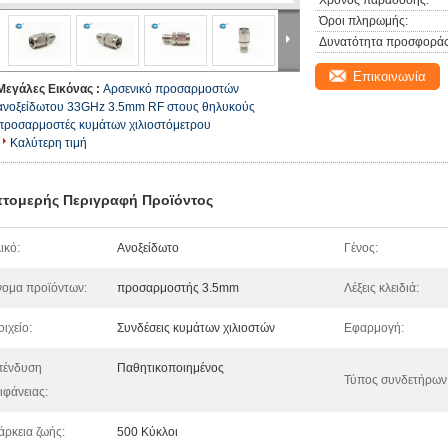
Χρόνος παράδοσης:
Όροι πληρωμής:
Δυνατότητα προσφοράς
Επικοινωνία
Μεγάλες Εικόνας :
Αρσενικό προσαρμοστών
ανοξείδωτου 33GHz 3.5mm RF στους θηλυκούς
προσαρμοστές κυμάτων χιλιοστόμετρου
Καλύτερη τιμή
τομερής Περιγραφή Προϊόντος
ικό:
Ανοξείδωτο
Γένος:
ομα προϊόντων:
προσαρμοστής 3.5mm
Λέξεις κλειδιά:
οιχείο:
Συνδέσεις κυμάτων χιλιοστών
Εφαρμογή:
πένδυση
Παθητικοποιημένος
Τύπος συνδετήρων
ιφάνειας:
άρκεια ζωής:
500 Κύκλοι