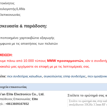
υτοκίνητος
πολογιστής/LANs
ηλεπικοινωνίες
σκευασία & παράδοση:
υποποιημένο χαρτοκιβώτιο εξαγωγής
ύμφωνα με τις απαιτήσεις των πελατών
ΜΕΙΩΣΗ:
υμε πάνω από 10.000 τύπους
MMW προσαρμοστών,
εάν ο συνδετήρ
ακαλώ μας ερχόμαστε σε επαφή με με τις λεπτομέρειές σας.
,
,
κέτα:
mcx συνδετήρας καλωδίων
συγκολλώντας crimp συνδετήρες
mcx ομοαξονικ
οιχεία επικοινωνίας
i'an Elite Electronics Co., Ltd.
Στείλετε το ερώτημά σας 
πεύθυνος Επικοινωνίας:
Elite
ηλ.::
+8613609167652