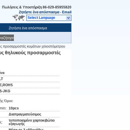
Πωλήσεις & Υποστήριξη
86-029-85955820
Ζητήστε ένα απόσπασμα
-
Email
Select Language
Ζητήστε ένα απόσπασμα
ναζήτηση
ς προσαρμοστές κυμάτων χιλιοστόμετρου
υς θηλυκούς προσαρμοστές
ίνα
LT
E,ROHS
,5-JKG
ς Όροι:
min:
10pcs
Διαπραγματεύσιμος
τυποποιημένο χαρτοκιβώτιο
ς:
εξαγωγής