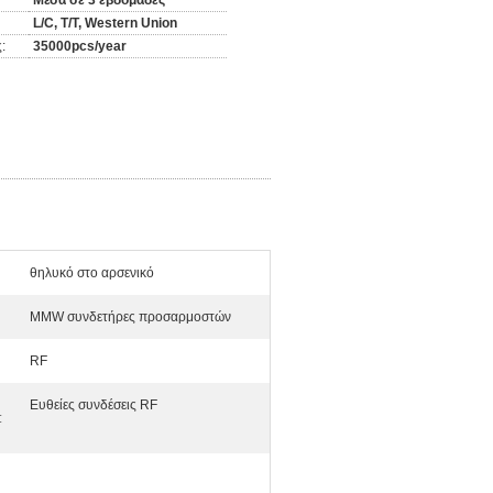
Μέσα σε 3 εβδομάδες
L/C, T/T, Western Union
:
35000pcs/year
θηλυκό στο αρσενικό
MMW συνδετήρες προσαρμοστών
RF
Ευθείες συνδέσεις RF
: