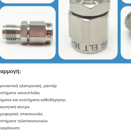
αρμογή:
εροναυτική ηλεκτρονική, ραντάρ
υστήματα ναυσιπλοΐας
λήματα και συστήματα καθοδήγησης
ρευνητικά κέντρα
ορυφορικές
επικοινωνίες
υστήματα τηλεπικοινωνιών
νοργάνωση