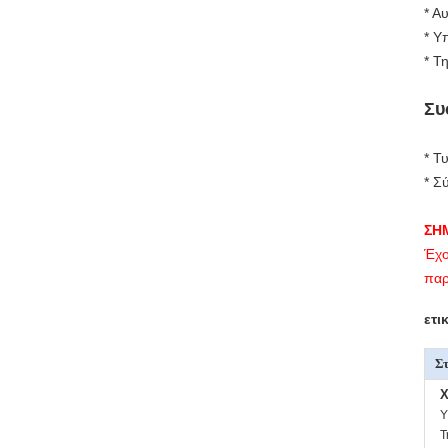
* Α
* Υ
* Τ
Συ
* Τ
* Σ
ΣΗ
Έχο
παρ
ετι
Στ
X
Υ
Τ