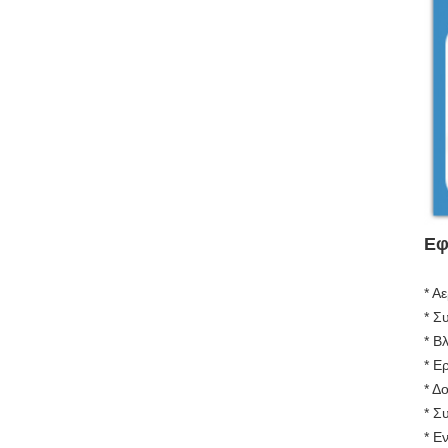
Εφ
* Α
* Σ
* Β
* Ε
* Δ
* Σ
* Ε