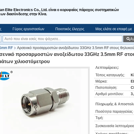
'an Elite Electronics Co., Ltd. είναι ο κορυφαίος πάροχος συστηματικών
ων διασύνδεσης στην Κίνα.
ς
Γύρος εργοστασίων
Ποιοτικός έλεγχος
Μας ελάτε σε επαφή με
Α
.5mm RF
Αρσενικό προσαρμοστών ανοξείδωτου 33GHz 3.5mm RF στους θηλυκού
σενικό προσαρμοστών ανοξείδωτου 33GHz 3.5mm RF στο
μάτων χιλιοστόμετρου
Λεπτομέρειες:
Τόπος καταγωγής:
Κ
Μάρκα:
E
Πιστοποίηση:
C
Αριθμό μοντέλου:
3
Πληρωμής & Αποστολή
Ποσότητα παραγγελίας 
Τιμή:
Συσκευασία λεπτομέρειε