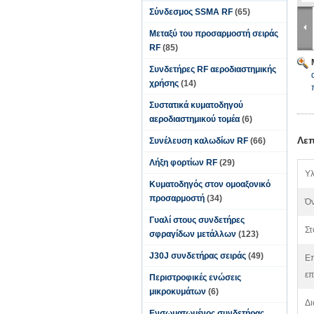
Σύνδεσμος SSMA RF
(65)
Μεταξύ του προσαρμοστή σειράς
RF
(85)
Συνδετήρες RF αεροδιαστημικής
χρήσης
(14)
Συστατικά κυματοδηγού
αεροδιαστημικού τομέα
(6)
Λεπ
Συνέλευση καλωδίων RF
(66)
Λήξη φορτίων RF
(29)
Υλ
Κυματοδηγός στον ομοαξονικό
προσαρμοστή
(34)
Όν
Γυαλί στους συνδετήρες
Στ
σφραγίδων μετάλλων
(123)
J30J συνδετήρας σειράς
(49)
Ε
επ
Περιστροφικές ενώσεις
μικροκυμάτων
(6)
Δι
Ενσωματωμένος συνδετήρας