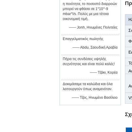
Πρ
η ποιότητα, το ποσοστό διαρροών
μπορεί να φθάσει σε 1*10^-9
mbar*l/s. Πολύς με μια τέτοια
οικονομική τιμή.
Η
—— Jonh, Ηνωμένες Πολιτείες
Σ
Επαγγελματικός πωλητής
Φ
—— Abdu, Σαουδική Αραβία
Ε
Πήρα τις συνδέσεις υψηλής
Τ
συχνότητας και είναι πολύ καλές!
δ
Α
—— Τζάκι, Κορέα
Δοκιμάσαμε τα καλώδια και όλα
Α
λειτουργούν όπως αναμενόταν.
—— Τζος, Ηνωμένο Βασίλειο
V
Σχ