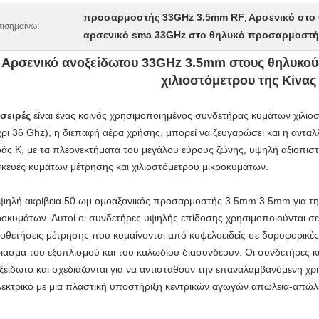
προσαρμοστής 33GHz 3.5mm RF
Αρσενικό στο
,
ισημαίνω:
αρσενικό sma 33GHz στο θηλυκό προσαρμοστή
Αρσενικό ανοξείδωτου 33GHz 3.5mm στους θηλυκο
χιλιοστόμετρου της Κίνας
 σειρές
είναι ένας κοινός χρησιμοποιημένος συνδετήρας κυμάτων χιλιοσ
χρι 36 Ghz), η διεπαφή αέρα χρήσης, μπορεί να ζευγαρώσει και η αντα
ράς Κ, με τα πλεονεκτήματα του μεγάλου εύρους ζώνης, υψηλή αξιοπιστί
κευές κυμάτων μέτρησης και χιλιοστόμετρου μικροκυμάτων.
ψηλή ακρίβεια 50 ωμ ομοαξονικός προσαρμοστής 3.5mm 3.5mm για τη 
ροκυμάτων. Αυτοί οι συνδετήρες υψηλής επίδοσης χρησιμοποιούνται σε μι
οθετήσεις μέτρησης που κυμαίνονται από κυψελοειδείς σε δορυφορικές 
ριασμα του εξοπλισμού και του καλωδίου διασυνδέουν. Οι συνδετήρες κ
ξείδωτο και σχεδιάζονται για να αντισταθούν την επαναλαμβανόμενη χρ
λεκτρικό με μια πλαστική υποστήριξη κεντρικών αγωγών απώλεια-απώλε