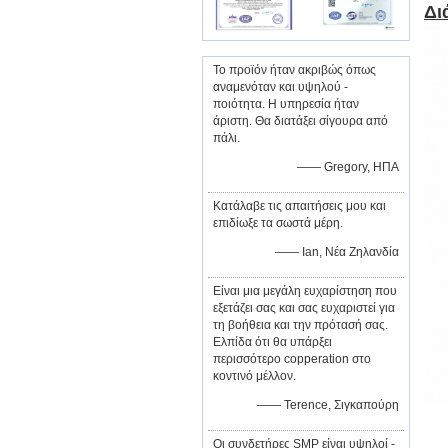
Δι
Το προϊόν ήταν ακριβώς όπως
αναμενόταν και υψηλού -
ποιότητα. Η υπηρεσία ήταν
άριστη. Θα διατάξει σίγουρα από
πάλι.
—— Gregory, ΗΠΑ
Κατάλαβε τις απαιτήσεις μου και
επιδίωξε τα σωστά μέρη.
—— Ian, Νέα Ζηλανδία
Είναι μια μεγάλη ευχαρίστηση που
εξετάζει σας και σας ευχαριστεί για
τη βοήθεια και την πρότασή σας.
Ελπίδα ότι θα υπάρξει
περισσότερο copperation στο
κοντινό μέλλον.
—— Terence, Σιγκαπούρη
Οι συνδετήρες SMP είναι υψηλοί -