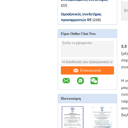
(22)
Επ
Ομοαξονικός συνδετήρας
προσαρμοστών RF
(249)
Είμαι Online Chat Now
3,5
(μέ
σει
συσ
Επικοινωνία
Η υ
μικ
τοπ
Πιστοποίηση
ταί
ανο
διη