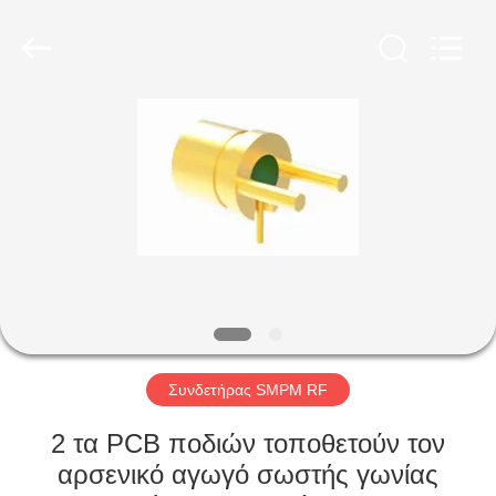
Xi'an
Elite
Electronics
Co.,
Ltd..
All
Rights
Reserved.
ΣΠΊΤΙ
ΠΡΟΪΌΝΤΑ
ΠΕΡΊΠΟΥ
ΕΜΕΊΣ
ΓΎΡΟΣ
ΕΡΓΟΣΤΑΣΊΩΝ
Συνδετήρας SMPM RF
2 τα PCB ποδιών τοποθετούν τον
ΠΟΙΟΤΙΚΌΣ
αρσενικό αγωγό σωστής γωνίας