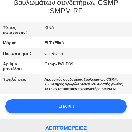
ΈΛΕΓΧΟΣ
βουλωμάτων συνδετήρων CSMP
SMPM RF
ΜΑΣ
Τόπος
ΚΙΝΑ
ΕΛΆΤΕ
καταγωγής:
ΣΕ
Μάρκα:
ELT (Elite)
ΕΠΑΦΉ
Πιστοποίηση:
CE ROHS
ΜΕ
Αριθμό
Csmp-JWHD39
μοντέλου:
ΕΙΔΉΣΕΙΣ
Υψηλό φως:
,
Αρσενικός συνδετήρας βουλωμάτων CSMP
,
Συνδετήρας αγωγών SMPM RF σωστής γωνίας
Τα PCB τοποθετούν το συνδετήρα SMPM RF
ΖΗΤΉΣΤΕ
ΈΝΑ
ΕΠΑΦΉ!
ΑΠΌΣΠΑΣΜΑ
ΛΕΠΤΟΜΈΡΕΙΕΣ