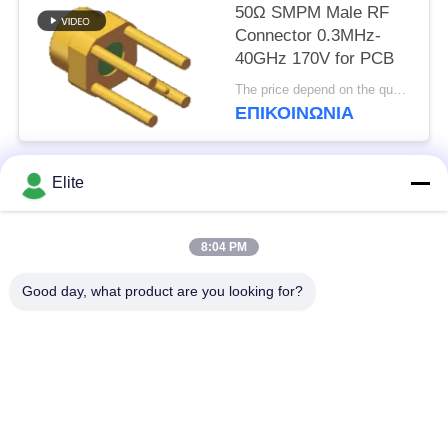
50Ω SMPM Male RF
Connector 0.3MHz-
40GHz 170V for PCB
The price depend on the quantity MOQ:MOQ 100 κομμάτια
ΕΠΙΚΟΙΝΩΝΊΑ
Elite
Λαϊκή κατηγορία
Όλα
8:04 PM
Συνδετήρας SMA RF
Συνδετήρας SMP RF
Good day, what product are you looking for?
Συνδετήρας SMPM
συνδετήρας 1.0mm
RF
RF
συνδετήρας 1.85mm
συνδετήρας 2.4mm
RF
RF