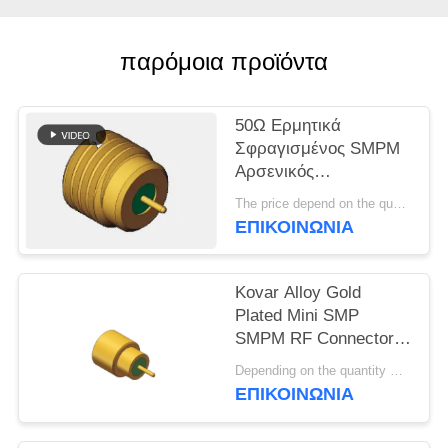
VR
SHOW
παρόμοια προϊόντα
SITEMAP
50Ω Ερμητικά
Σφραγισμένος SMPM
PRIVACY
Αρσενικός
POLICY
Διασύνδεσης RF
The price depend on the quantity MOQ:MOQ 100 κομμάτια
Ομοαξονικός
ΕΠΙΚΟΙΝΩΝΊΑ
Σύνδεσμος 0.3MHz-
40GHz 170V
Kovar Alloy Gold
Plated Mini SMP
SMPM RF Connector
Full Detent Male
Depending on the quantity MOQ:σε απόθεμα
40GHz 50 Ohm με
ΕΠΙΚΟΙΝΩΝΊΑ
συντριβή γυαλιού για
συγκόλληση PCB